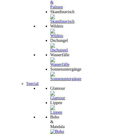
Skandinavisch
Wildnis
Dschungel
Wasserfälle
Sonnenuntergänge
Special
Glamour
Lippen
Boho
&
Mandala