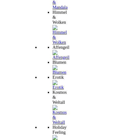
Himmel
&
Wolken
Affengeil
Blumen
Erotik
Kosmos
&
Weltall
Holiday
Feeling