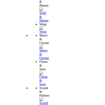
&
Bäume
Wege
Meere
&
Ozeane
Flüsse
&
Seen
Strand
&
Palmen