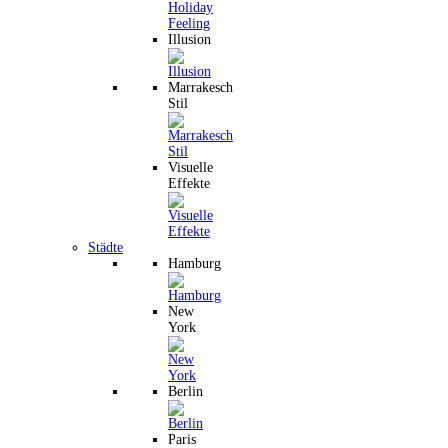
Illusion
Marrakesch
Stil
Visuelle
Effekte
Städte
Hamburg
New
York
Berlin
Paris