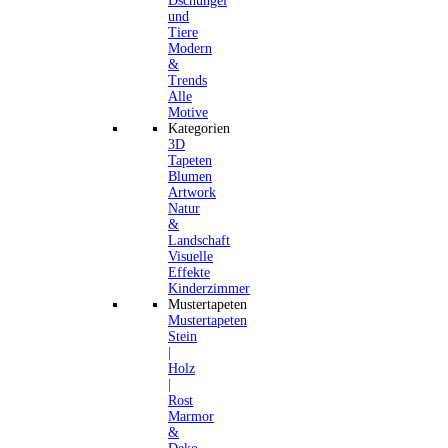
Dschungel
und
Tiere
Modern
&
Trends
Alle
Motive
Kategorien
3D
Tapeten
Blumen
Artwork
Natur
&
Landschaft
Visuelle
Effekte
Kinderzimmer
Mustertapeten
Mustertapeten
Stein
|
Holz
|
Rost
Marmor
&