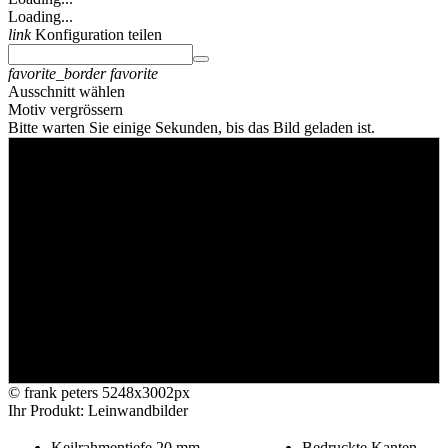
Loading...
link
Konfiguration teilen
favorite_border
favorite
Ausschnitt wählen
Motiv vergrössern
Bitte warten Sie einige Sekunden, bis das Bild geladen ist.
© frank peters
5248x3002px
Ihr Produkt: Leinwandbilder
Keilrahmentiefe 20 mm
Bedruckte Kanten