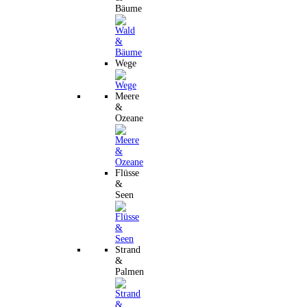
Bäume
Wege
Meere
&
Ozeane
Flüsse
&
Seen
Strand
&
Palmen