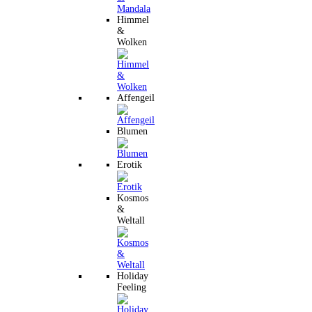
Himmel
&
Wolken
Affengeil
Blumen
Erotik
Kosmos
&
Weltall
Holiday
Feeling