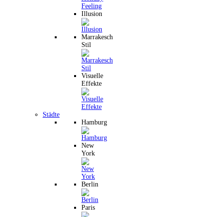
Illusion
Marrakesch
Stil
Visuelle
Effekte
Städte
Hamburg
New
York
Berlin
Paris