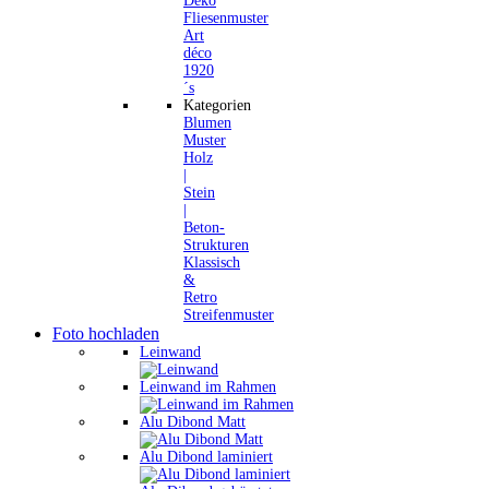
Deko
Fliesenmuster
Art
déco
1920
´s
Kategorien
Blumen
Muster
Holz
|
Stein
|
Beton-
Strukturen
Klassisch
&
Retro
Streifenmuster
Foto hochladen
Leinwand
Leinwand im Rahmen
Alu Dibond Matt
Alu Dibond laminiert