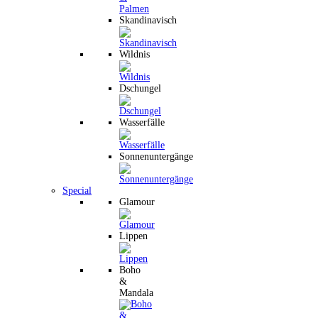
Skandinavisch
Wildnis
Dschungel
Wasserfälle
Sonnenuntergänge
Special
Glamour
Lippen
Boho
&
Mandala