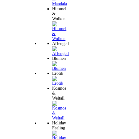
Himmel
&
Wolken
Affengeil
Blumen
Erotik
Kosmos
&
Weltall
Holiday
Feeling