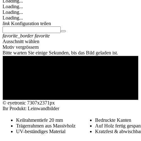
Loading...
Loading...
Loading...
Loading...
link
Konfiguration teilen
favorite_border
favorite
Ausschnitt wählen
Motiv vergrössern
Bitte warten Sie einige Sekunden, bis das Bild geladen ist.
© eyetronic
7307x2371px
Ihr Produkt: Leinwandbilder
Keilrahmentiefe 20 mm
Bedruckte Kanten
Trägerrahmen aus Massivholz
Auf Holz fertig gespan
UV-beständiges Material
Kratzfest & abwischba