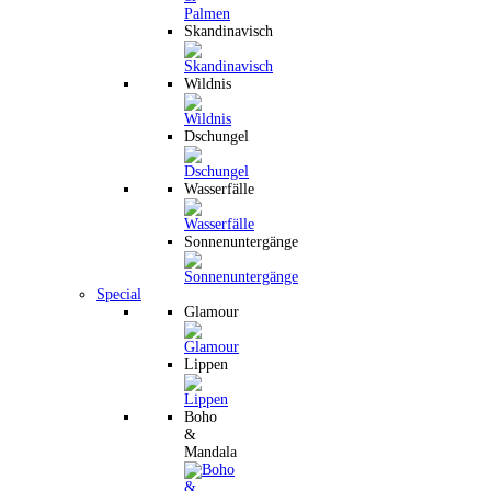
Skandinavisch
Wildnis
Dschungel
Wasserfälle
Sonnenuntergänge
Special
Glamour
Lippen
Boho
&
Mandala