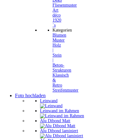
Deko
Fliesenmuster
Art
déco
1920
´s
Kategorien
Blumen
Muster
Holz
|
Stein
|
Beton-
Strukturen
Klassisch
&
Retro
Streifenmuster
Foto hochladen
Leinwand
Leinwand im Rahmen
Alu Dibond Matt
Alu Dibond laminiert