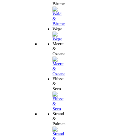
Bäume
Wege
Meere
&
Ozeane
Flüsse
&
Seen
Strand
&
Palmen