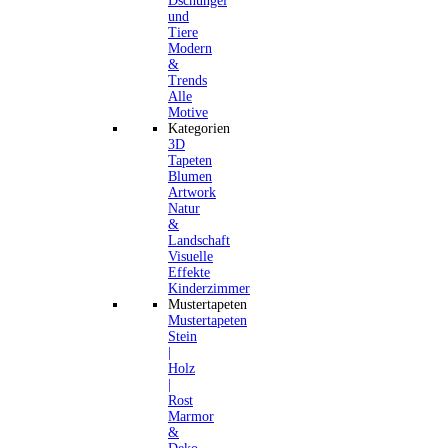
Dschungel
und
Tiere
Modern
&
Trends
Alle
Motive
Kategorien
3D
Tapeten
Blumen
Artwork
Natur
&
Landschaft
Visuelle
Effekte
Kinderzimmer
Mustertapeten
Mustertapeten
Stein
|
Holz
|
Rost
Marmor
&