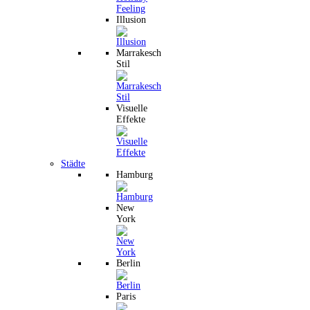
Illusion
Marrakesch
Stil
Visuelle
Effekte
Städte
Hamburg
New
York
Berlin
Paris