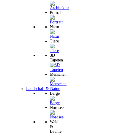
Portrait
Natur
Tiere
3D
Tapeten
Menschen
Landschaft & Natur
Berge
Nordsee
Wald
&
Bäume