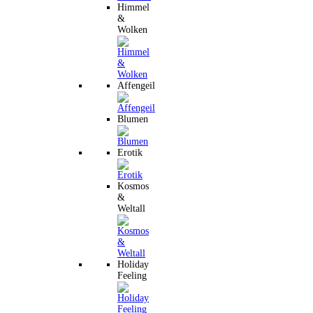
Himmel
&
Wolken
Affengeil
Blumen
Erotik
Kosmos
&
Weltall
Holiday
Feeling