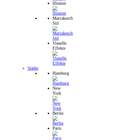
Illusion
Marrakesch
Stil
Visuelle
Effekte
Städte
Hamburg
New
York
Berlin
Paris