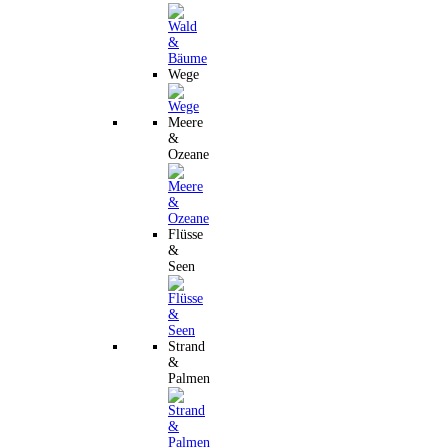
Wege
Meere
&
Ozeane
Flüsse
&
Seen
Strand
&
Palmen