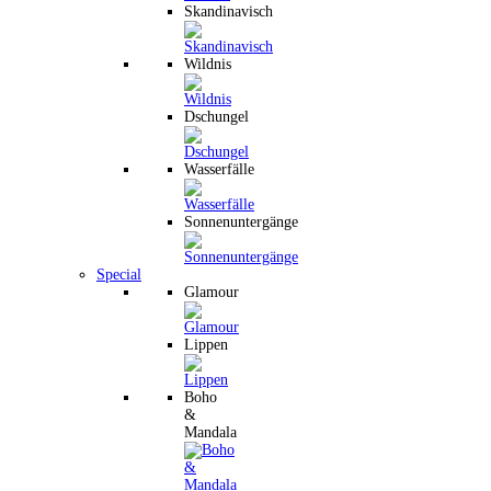
Skandinavisch
Wildnis
Dschungel
Wasserfälle
Sonnenuntergänge
Special
Glamour
Lippen
Boho
&
Mandala