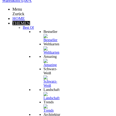
Warenkorb
0,00 €
Menu
Zurück
HOME
THEMEN
Best Of
Bestseller
Weltkarten
Amazing
Schwarz-
Weiß
Landschaft
Trends
Architektur