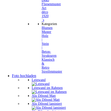
Deko
Fliesenmuster
Art
déco
1920
´s
Kategorien
Blumen
Muster
Holz
|
Stein
|
Beton-
Strukturen
Klassisch
&
Retro
Streifenmuster
Foto hochladen
Leinwand
Leinwand im Rahmen
Alu Dibond Matt
Alu Dibond laminiert