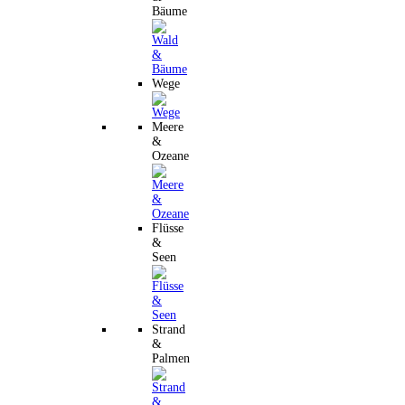
Bäume
Wege
Meere
&
Ozeane
Flüsse
&
Seen
Strand
&
Palmen