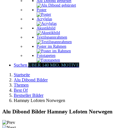
Alu Dibond gebürstet
Poster
Acrylglas
Akustikbild
Textilspannrahmen
Poster im Rahmen
Fototapeten
Suchen
ÜBER 140 MIO. MOTIVE
Startseite
Alu Dibond Bilder
Themen
Best Of
Bestseller Bilder
Hamnøy Lofoten Norwegen
Alu Dibond Bilder Hamnøy Lofoten Norwegen