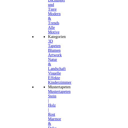
Dschungel
und
Tiere
Modern
&
Trends
Alle
Motive
Kategorien
3D
Tapeten
Blumen
Artwork
Natur
&
Landschaft
Visuelle
Effekte
Kinderzimmer
Mustertapeten
Mustertapeten
Stein
|
Holz
|
Rost
Marmor
&