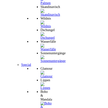
Skandinavisch
Wildnis
Dschungel
Wasserfälle
Sonnenuntergänge
Special
Glamour
Lippen
Boho
&
Mandala