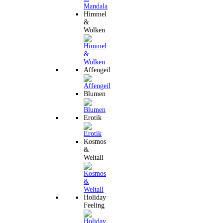
Himmel
&
Wolken
Affengeil
Blumen
Erotik
Kosmos
&
Weltall
Holiday
Feeling