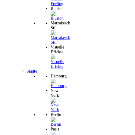
Illusion
Marrakesch
Stil
Visuelle
Effekte
Städte
Hamburg
New
York
Berlin
Paris