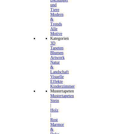
Dschungel
und
Tiere
Modern
&
Trends
Alle
Motive
Kategorien
3D
Tapeten
Blumen
Artwork
Natur
&
Landschaft
Visuelle
Effekte
Kinderzimmer
Mustertapeten
Mustertapeten
Stein
|
Holz
|
Rost
Marmor
&