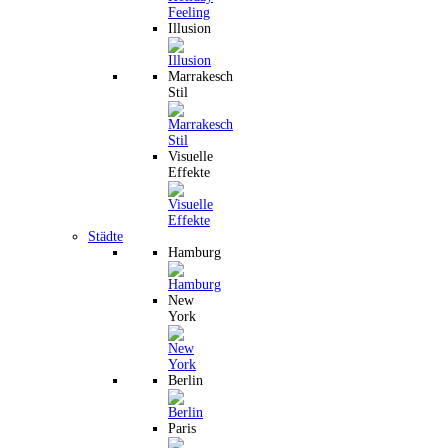
Illusion
Marrakesch
Stil
Visuelle
Effekte
Städte
Hamburg
New
York
Berlin
Paris