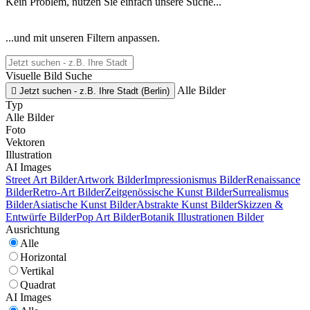
Kein Problem, nutzen Sie einfach unsere Suche...
...und mit unseren Filtern anpassen.
Visuelle Bild Suche
Alle Bilder

Jetzt suchen - z.B. Ihre Stadt (Berlin)
Typ
Alle Bilder
Foto
Vektoren
Illustration
AI Images
Street Art Bilder
Artwork Bilder
Impressionismus Bilder
Renaissance
Bilder
Retro-Art Bilder
Zeitgenössische Kunst Bilder
Surrealismus
Bilder
Asiatische Kunst Bilder
Abstrakte Kunst Bilder
Skizzen &
Entwürfe Bilder
Pop Art Bilder
Botanik Illustrationen Bilder
Ausrichtung
Alle
Horizontal
Vertikal
Quadrat
AI Images