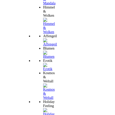
Himmel
&
Wolken
Affengeil
Blumen
Erotik
Kosmos
&
Weltall
Holiday
Feeling