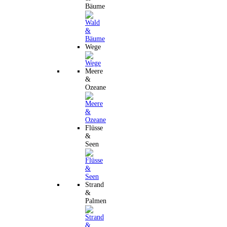
Bäume
Wege
Meere
&
Ozeane
Flüsse
&
Seen
Strand
&
Palmen