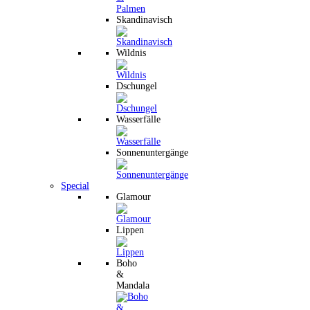
Skandinavisch
Wildnis
Dschungel
Wasserfälle
Sonnenuntergänge
Special
Glamour
Lippen
Boho
&
Mandala