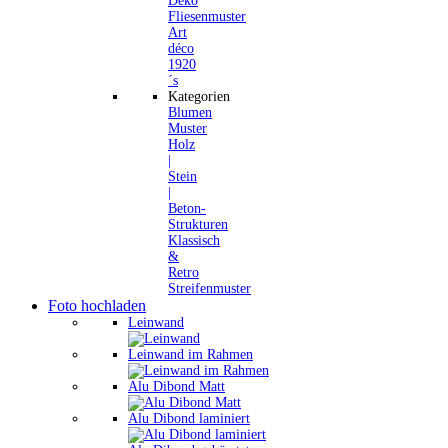
Deko
Fliesenmuster
Art
déco
1920
´s
Kategorien
Blumen
Muster
Holz
|
Stein
|
Beton-
Strukturen
Klassisch
&
Retro
Streifenmuster
Foto hochladen
Leinwand
Leinwand im Rahmen
Alu Dibond Matt
Alu Dibond laminiert