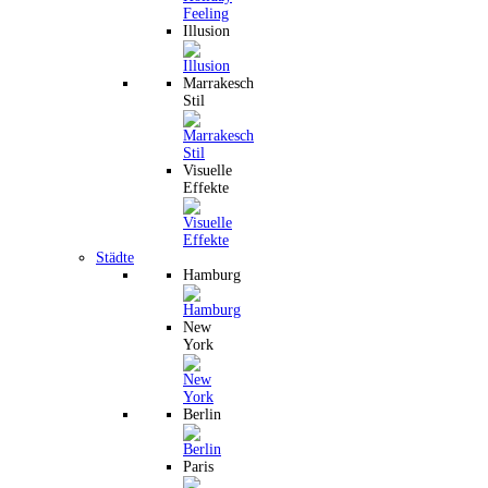
Illusion
Marrakesch
Stil
Visuelle
Effekte
Städte
Hamburg
New
York
Berlin
Paris