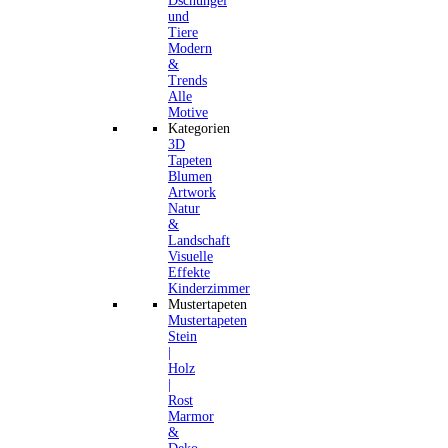
Dschungel
und
Tiere
Modern
&
Trends
Alle
Motive
Kategorien
3D
Tapeten
Blumen
Artwork
Natur
&
Landschaft
Visuelle
Effekte
Kinderzimmer
Mustertapeten
Mustertapeten
Stein
|
Holz
|
Rost
Marmor
&