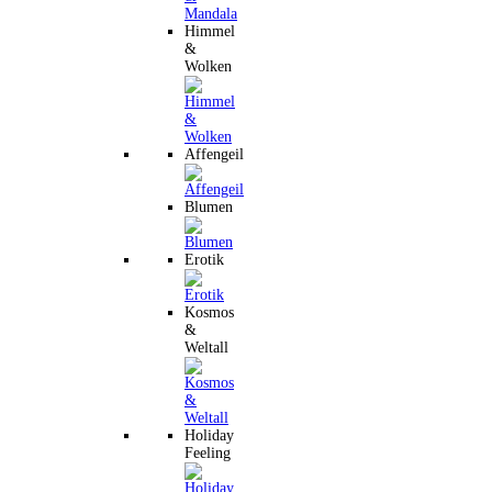
Himmel
&
Wolken
Affengeil
Blumen
Erotik
Kosmos
&
Weltall
Holiday
Feeling