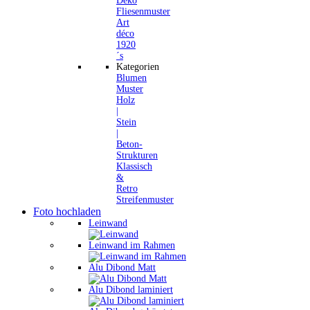
Deko
Fliesenmuster
Art
déco
1920
´s
Kategorien
Blumen
Muster
Holz
|
Stein
|
Beton-
Strukturen
Klassisch
&
Retro
Streifenmuster
Foto hochladen
Leinwand
Leinwand im Rahmen
Alu Dibond Matt
Alu Dibond laminiert