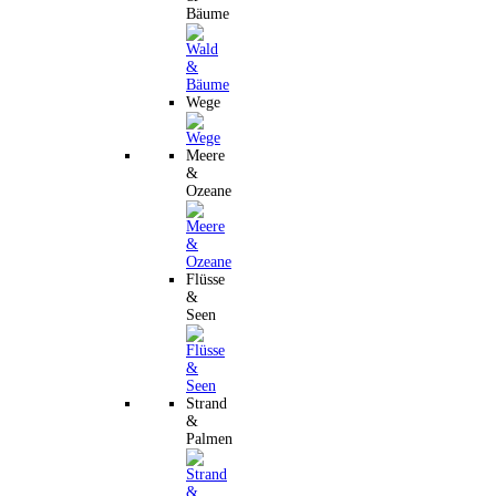
Bäume
Wege
Meere
&
Ozeane
Flüsse
&
Seen
Strand
&
Palmen