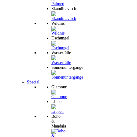
Skandinavisch
Wildnis
Dschungel
Wasserfälle
Sonnenuntergänge
Special
Glamour
Lippen
Boho
&
Mandala