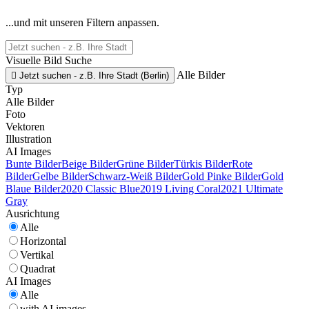
...und mit unseren Filtern anpassen.
Visuelle Bild Suche
Alle Bilder

Jetzt suchen - z.B. Ihre Stadt (Berlin)
Typ
Alle Bilder
Foto
Vektoren
Illustration
AI Images
Bunte Bilder
Beige Bilder
Grüne Bilder
Türkis Bilder
Rote
Bilder
Gelbe Bilder
Schwarz-Weiß Bilder
Gold Pinke Bilder
Gold
Blaue Bilder
2020 Classic Blue
2019 Living Coral
2021 Ultimate
Gray
Ausrichtung
Alle
Horizontal
Vertikal
Quadrat
AI Images
Alle
with AI images