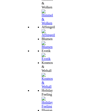
&
Wolken
Affengeil
Blumen
Erotik
Kosmos
&
Weltall
Holiday
Feeling
Illusion