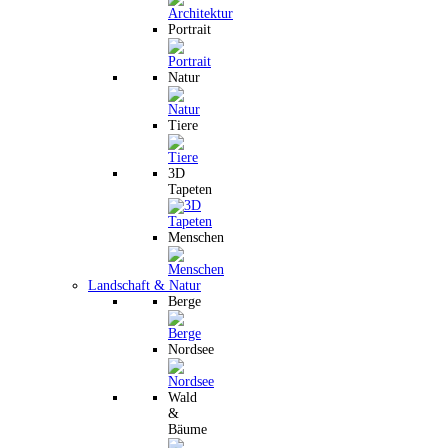
Portrait
Natur
Tiere
3D
Tapeten
Menschen
Landschaft & Natur
Berge
Nordsee
Wald
&
Bäume