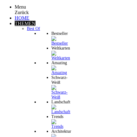
Menu
Zurück
HOME
THEMEN
Best Of
Bestseller
Weltkarten
Amazing
Schwarz-
Weiß
Landschaft
Trends
Architektur