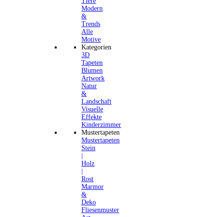
Tiere
Modern
&
Trends
Alle
Motive
Kategorien
3D
Tapeten
Blumen
Artwork
Natur
&
Landschaft
Visuelle
Effekte
Kinderzimmer
Mustertapeten
Mustertapeten
Stein
|
Holz
|
Rost
Marmor
&
Deko
Fliesenmuster