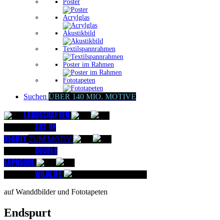
Poster
Acrylglas
Akustikbild
Textilspannrahmen
Poster im Rahmen
Fototapeten
Suchen
ÜBER 140 MIO. MOTIVE
LANDSCHAFTEN
KI-
PICTURES
ART OF
BEAUTY
KI-
ZUM MOTIV
PICTURES
DOUBLE
EXPOSURE
KI-
PICTURES
WILDLIFE
NEW COLLECTION
auf Wanddbilder und Fototapeten
Endspurt