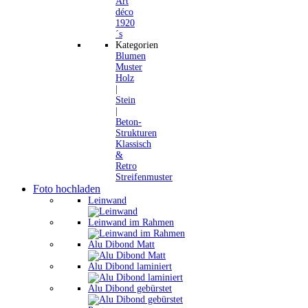
Art
déco
1920
´s
Kategorien
Blumen
Muster
Holz
|
Stein
|
Beton-
Strukturen
Klassisch
&
Retro
Streifenmuster
Foto hochladen
Leinwand
Leinwand im Rahmen
Alu Dibond Matt
Alu Dibond laminiert
Alu Dibond gebürstet