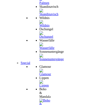
Skandinavisch
Wildnis
Dschungel
Wasserfälle
Sonnenuntergänge
Special
Glamour
Lippen
Boho
&
Mandala