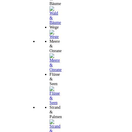
Bäume
Wege
Meere
&
Ozeane
Flüsse
&
Seen
Strand
&
Palmen