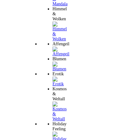
Himmel
&
Wolken
Affengeil
Blumen
Erotik
Kosmos
&
Weltall
Holiday
Feeling