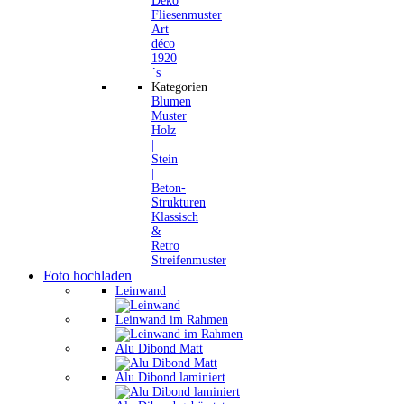
Deko
Fliesenmuster
Art
déco
1920
´s
Kategorien
Blumen
Muster
Holz
|
Stein
|
Beton-
Strukturen
Klassisch
&
Retro
Streifenmuster
Foto hochladen
Leinwand
Leinwand im Rahmen
Alu Dibond Matt
Alu Dibond laminiert