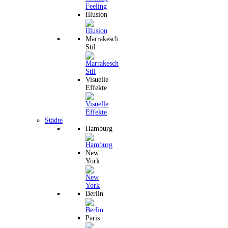
Illusion
Marrakesch
Stil
Visuelle
Effekte
Städte
Hamburg
New
York
Berlin
Paris