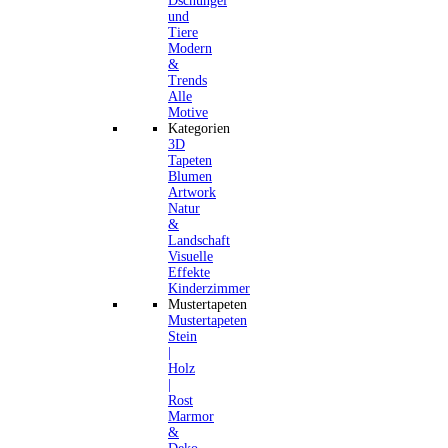
Dschungel
und
Tiere
Modern
&
Trends
Alle
Motive
Kategorien
3D
Tapeten
Blumen
Artwork
Natur
&
Landschaft
Visuelle
Effekte
Kinderzimmer
Mustertapeten
Mustertapeten
Stein
|
Holz
|
Rost
Marmor
&