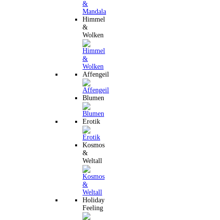
Himmel
&
Wolken
Affengeil
Blumen
Erotik
Kosmos
&
Weltall
Holiday
Feeling