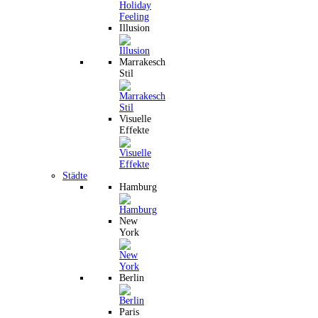
Illusion
Marrakesch
Stil
Visuelle
Effekte
Städte
Hamburg
New
York
Berlin
Paris