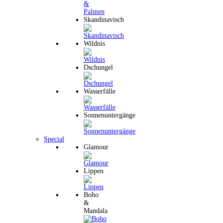
Skandinavisch
Wildnis
Dschungel
Wasserfälle
Sonnenuntergänge
Special
Glamour
Lippen
Boho
&
Mandala