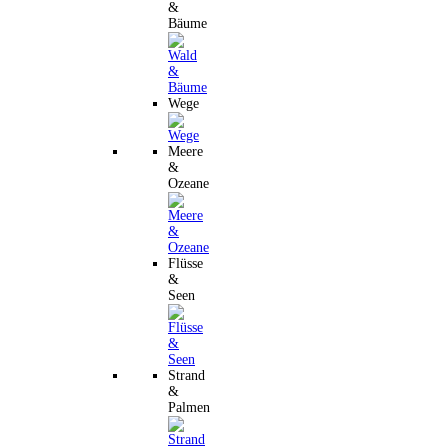
&
Bäume
Wege
Meere
&
Ozeane
Flüsse
&
Seen
Strand
&
Palmen