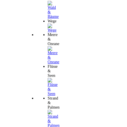
Wege
Meere
&
Ozeane
Flüsse
&
Seen
Strand
&
Palmen