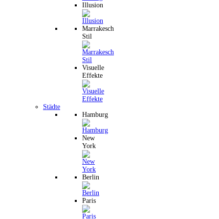
Illusion
Marrakesch
Stil
Visuelle
Effekte
Städte
Hamburg
New
York
Berlin
Paris