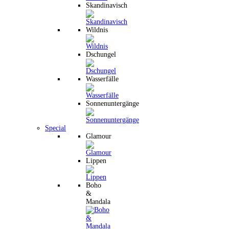
Skandinavisch
Wildnis
Dschungel
Wasserfälle
Sonnenuntergänge
Special
Glamour
Lippen
Boho
&
Mandala