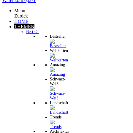
Warenkorb
0,00 €
Menu
Zurück
HOME
THEMEN
Best Of
Bestseller
Weltkarten
Amazing
Schwarz-
Weiß
Landschaft
Trends
Architektur