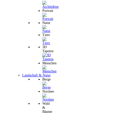
Portrait
Natur
Tiere
3D
Tapeten
Menschen
Landschaft & Natur
Berge
Nordsee
Wald
&
Bäume