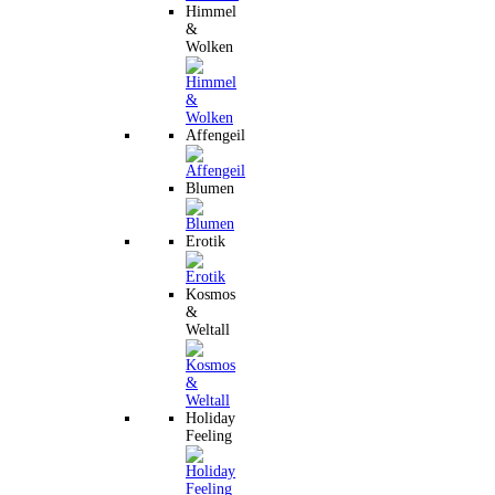
Himmel
&
Wolken
Affengeil
Blumen
Erotik
Kosmos
&
Weltall
Holiday
Feeling