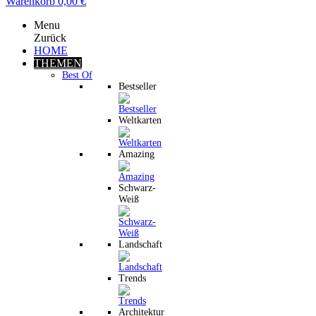
Warenkorb
0,00 €
Menu
Zurück
HOME
THEMEN
Best Of
Bestseller
Weltkarten
Amazing
Schwarz-
Weiß
Landschaft
Trends
Architektur