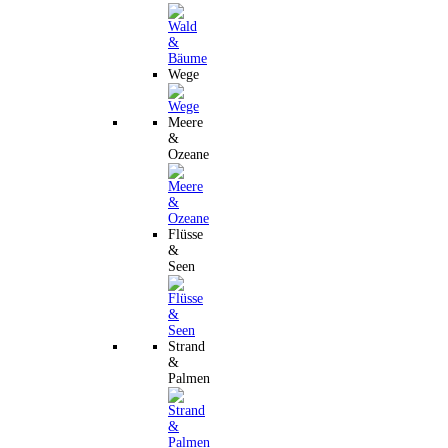
Wege
Meere
&
Ozeane
Flüsse
&
Seen
Strand
&
Palmen