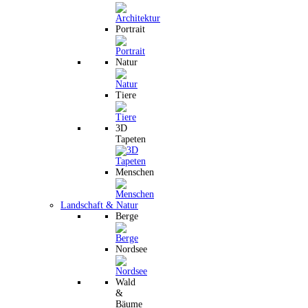
Portrait
Natur
Tiere
3D
Tapeten
Menschen
Landschaft & Natur
Berge
Nordsee
Wald
&
Bäume