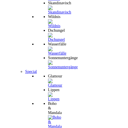
Skandinavisch
Wildnis
Dschungel
Wasserfälle
Sonnenuntergänge
Special
Glamour
Lippen
Boho
&
Mandala