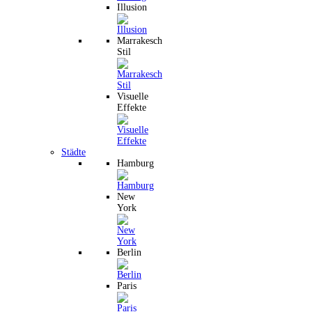
Illusion
Marrakesch
Stil
Visuelle
Effekte
Städte
Hamburg
New
York
Berlin
Paris