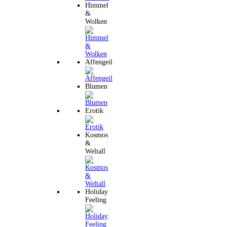
Himmel
&
Wolken
Affengeil
Blumen
Erotik
Kosmos
&
Weltall
Holiday
Feeling