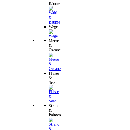
Bäume
Wege
Meere
&
Ozeane
Flüsse
&
Seen
Strand
&
Palmen