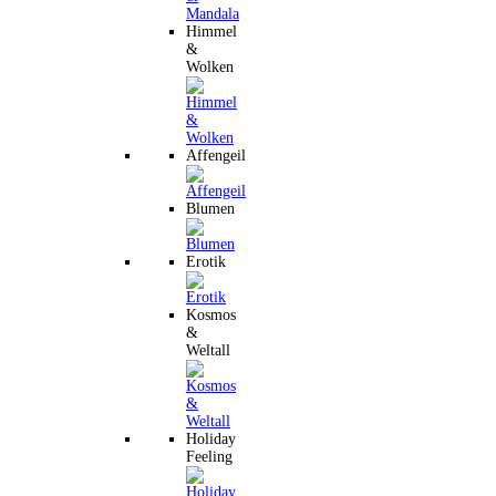
Himmel
&
Wolken
Affengeil
Blumen
Erotik
Kosmos
&
Weltall
Holiday
Feeling