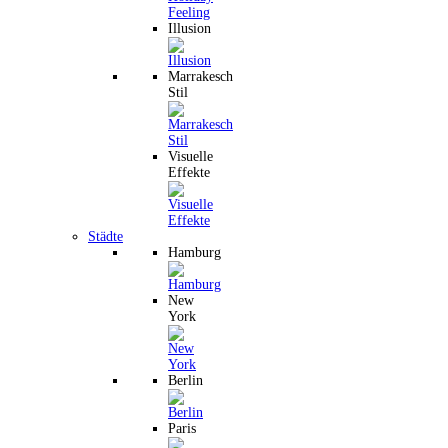
Illusion
Marrakesch
Stil
Visuelle
Effekte
Städte
Hamburg
New
York
Berlin
Paris