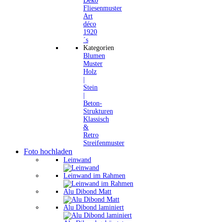
Deko
Fliesenmuster
Art
déco
1920
´s
Kategorien
Blumen
Muster
Holz
|
Stein
|
Beton-
Strukturen
Klassisch
&
Retro
Streifenmuster
Foto hochladen
Leinwand
Leinwand im Rahmen
Alu Dibond Matt
Alu Dibond laminiert