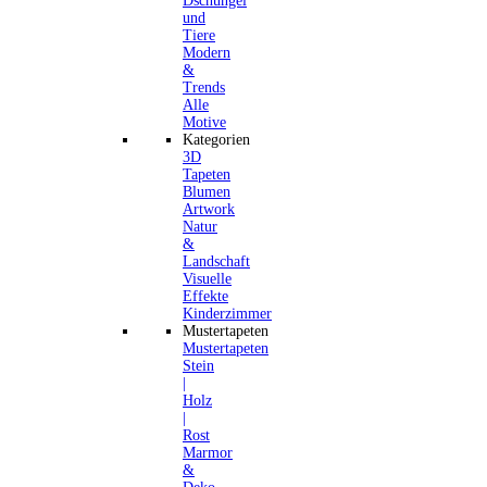
Dschungel
und
Tiere
Modern
&
Trends
Alle
Motive
Kategorien
3D
Tapeten
Blumen
Artwork
Natur
&
Landschaft
Visuelle
Effekte
Kinderzimmer
Mustertapeten
Mustertapeten
Stein
|
Holz
|
Rost
Marmor
&