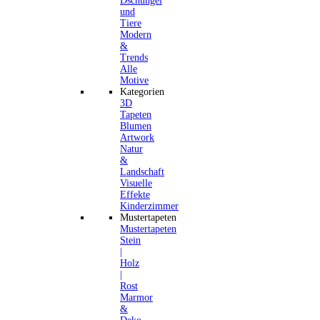
Dschungel
und
Tiere
Modern
&
Trends
Alle
Motive
Kategorien
3D
Tapeten
Blumen
Artwork
Natur
&
Landschaft
Visuelle
Effekte
Kinderzimmer
Mustertapeten
Mustertapeten
Stein
|
Holz
|
Rost
Marmor
&