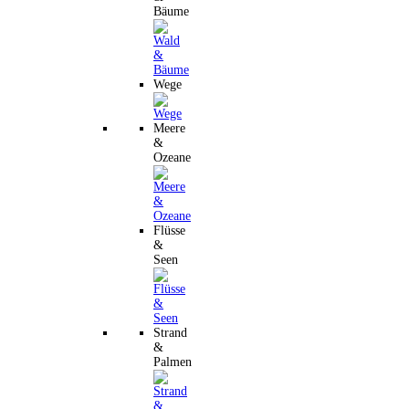
Bäume
Wege
Meere
&
Ozeane
Flüsse
&
Seen
Strand
&
Palmen