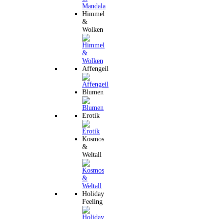
Himmel
&
Wolken
Affengeil
Blumen
Erotik
Kosmos
&
Weltall
Holiday
Feeling