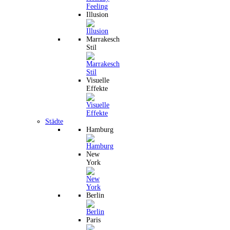
Illusion
Marrakesch
Stil
Visuelle
Effekte
Städte
Hamburg
New
York
Berlin
Paris