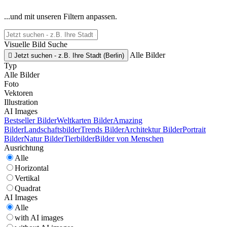
...und mit unseren Filtern anpassen.
Visuelle Bild Suche
Alle Bilder

Jetzt suchen - z.B. Ihre Stadt (Berlin)
Typ
Alle Bilder
Foto
Vektoren
Illustration
AI Images
Bestseller Bilder
Weltkarten Bilder
Amazing
Bilder
Landschaftsbilder
Trends Bilder
Architektur Bilder
Portrait
Bilder
Natur Bilder
Tierbilder
Bilder von Menschen
Ausrichtung
Alle
Horizontal
Vertikal
Quadrat
AI Images
Alle
with AI images