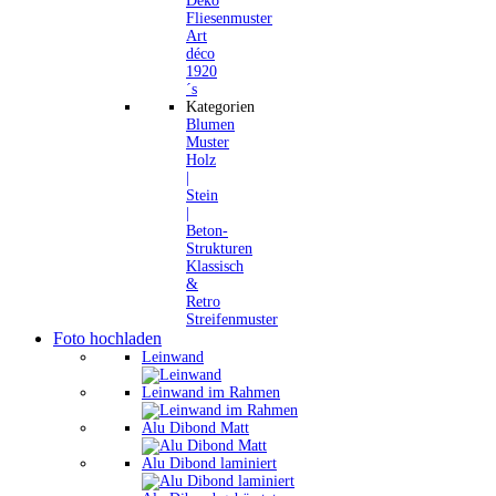
Deko
Fliesenmuster
Art
déco
1920
´s
Kategorien
Blumen
Muster
Holz
|
Stein
|
Beton-
Strukturen
Klassisch
&
Retro
Streifenmuster
Foto hochladen
Leinwand
Leinwand im Rahmen
Alu Dibond Matt
Alu Dibond laminiert