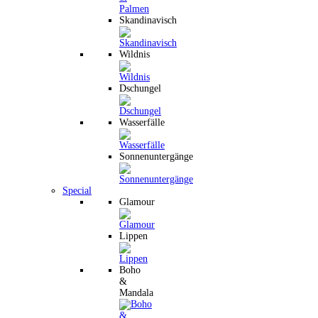
Skandinavisch
Wildnis
Dschungel
Wasserfälle
Sonnenuntergänge
Special
Glamour
Lippen
Boho
&
Mandala