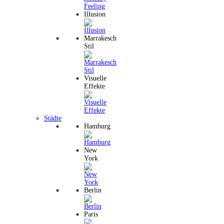
Illusion
Marrakesch
Stil
Visuelle
Effekte
Städte
Hamburg
New
York
Berlin
Paris