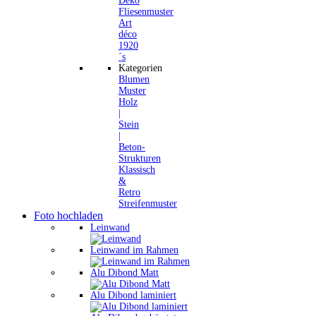
Deko
Fliesenmuster
Art
déco
1920
´s
Kategorien
Blumen
Muster
Holz
|
Stein
|
Beton-
Strukturen
Klassisch
&
Retro
Streifenmuster
Foto hochladen
Leinwand
Leinwand im Rahmen
Alu Dibond Matt
Alu Dibond laminiert