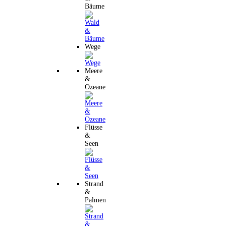
Bäume
Wege
Meere
&
Ozeane
Flüsse
&
Seen
Strand
&
Palmen