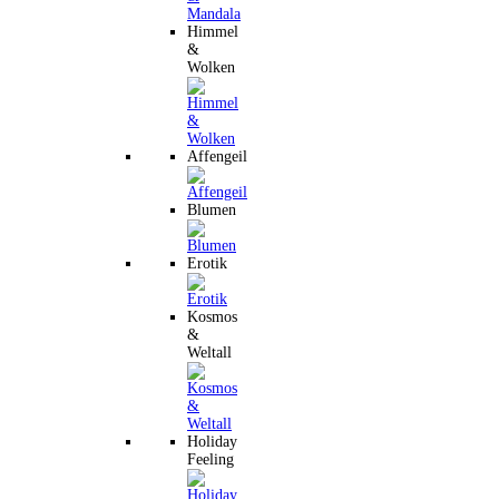
Himmel
&
Wolken
Affengeil
Blumen
Erotik
Kosmos
&
Weltall
Holiday
Feeling