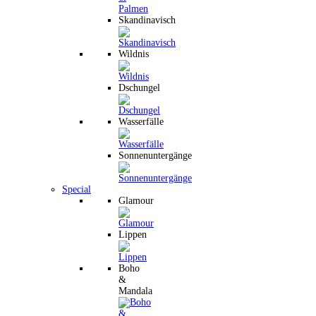
Skandinavisch
Wildnis
Dschungel
Wasserfälle
Sonnenuntergänge
Special
Glamour
Lippen
Boho
&
Mandala