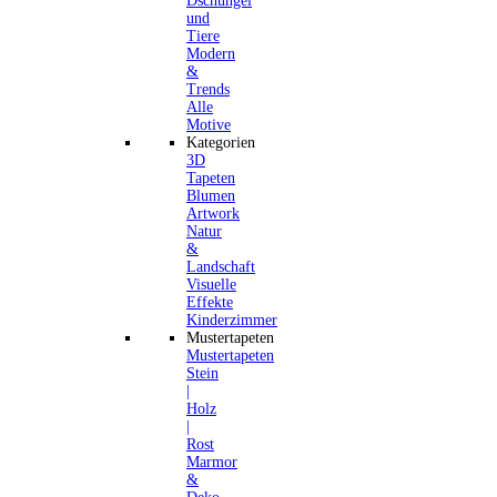
Dschungel
und
Tiere
Modern
&
Trends
Alle
Motive
Kategorien
3D
Tapeten
Blumen
Artwork
Natur
&
Landschaft
Visuelle
Effekte
Kinderzimmer
Mustertapeten
Mustertapeten
Stein
|
Holz
|
Rost
Marmor
&