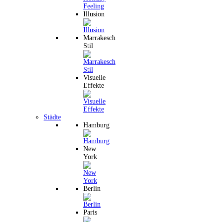
Illusion
Marrakesch
Stil
Visuelle
Effekte
Städte
Hamburg
New
York
Berlin
Paris