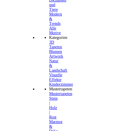
Dschungel
und
Tiere
Modern
&
Trends
Alle
Motive
Kategorien
3D
Tapeten
Blumen
Artwork
Natur
&
Landschaft
Visuelle
Effekte
Kinderzimmer
Mustertapeten
Mustertapeten
Stein
|
Holz
|
Rost
Marmor
&