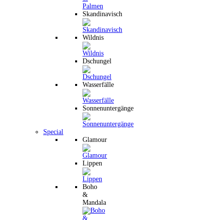
Skandinavisch
Wildnis
Dschungel
Wasserfälle
Sonnenuntergänge
Special
Glamour
Lippen
Boho
&
Mandala