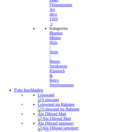
Deko
Fliesenmuster
Art
déco
1920
´s
Kategorien
Blumen
Muster
Holz
|
Stein
|
Beton-
Strukturen
Klassisch
&
Retro
Streifenmuster
Foto hochladen
Leinwand
Leinwand im Rahmen
Alu Dibond Matt
Alu Dibond laminiert