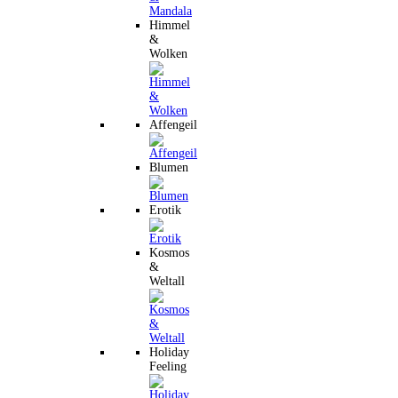
Himmel
&
Wolken
Affengeil
Blumen
Erotik
Kosmos
&
Weltall
Holiday
Feeling