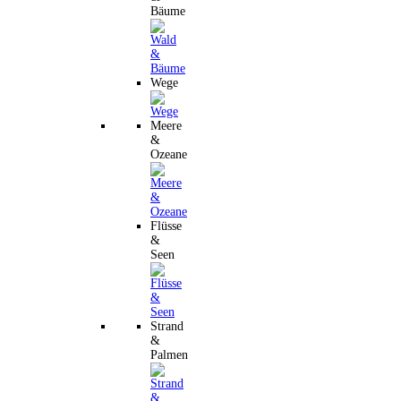
Bäume
Wege
Meere
&
Ozeane
Flüsse
&
Seen
Strand
&
Palmen