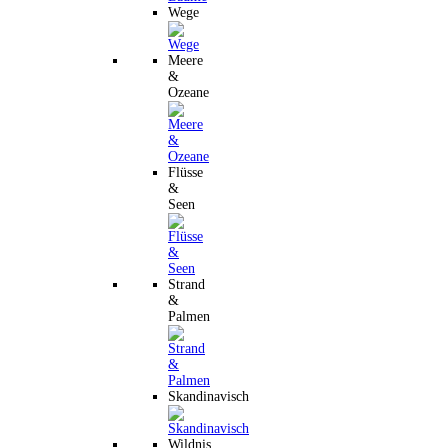
Wege
Meere
&
Ozeane
Flüsse
&
Seen
Strand
&
Palmen
Skandinavisch
Wildnis