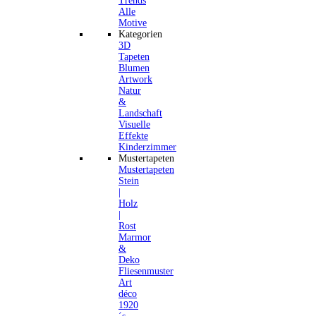
Trends
Alle
Motive
Kategorien
3D
Tapeten
Blumen
Artwork
Natur
&
Landschaft
Visuelle
Effekte
Kinderzimmer
Mustertapeten
Mustertapeten
Stein
|
Holz
|
Rost
Marmor
&
Deko
Fliesenmuster
Art
déco
1920