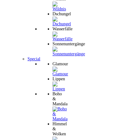
Dschungel
Wasserfälle
Sonnenuntergänge
Special
Glamour
Lippen
Boho
&
Mandala
Himmel
&
Wolken