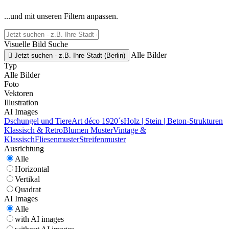
...und mit unseren Filtern anpassen.
Visuelle Bild Suche
Alle Bilder

Jetzt suchen - z.B. Ihre Stadt (Berlin)
Typ
Alle Bilder
Foto
Vektoren
Illustration
AI Images
Dschungel und Tiere
Art déco 1920´s
Holz | Stein | Beton-Strukturen
Klassisch & Retro
Blumen Muster
Vintage &
Klassisch
Fliesenmuster
Streifenmuster
Ausrichtung
Alle
Horizontal
Vertikal
Quadrat
AI Images
Alle
with AI images