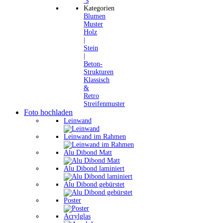
´s
Kategorien
Blumen
Muster
Holz
|
Stein
|
Beton-
Strukturen
Klassisch
&
Retro
Streifenmuster
Foto hochladen
Leinwand
Leinwand im Rahmen
Alu Dibond Matt
Alu Dibond laminiert
Alu Dibond gebürstet
Poster
Acrylglas