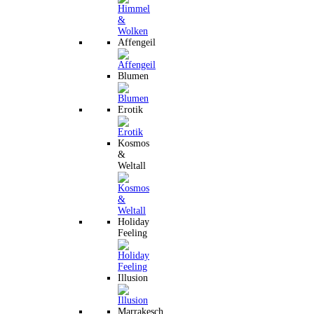
Affengeil
Blumen
Erotik
Kosmos
&
Weltall
Holiday
Feeling
Illusion
Marrakesch