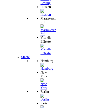
Illusion
Marrakesch
Stil
Visuelle
Effekte
Städte
Hamburg
New
York
Berlin
Paris