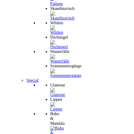
Skandinavisch
Wildnis
Dschungel
Wasserfälle
Sonnenuntergänge
Special
Glamour
Lippen
Boho
&
Mandala