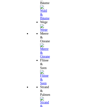
Bäume
Wege
Meere
&
Ozeane
Flüsse
&
Seen
Strand
&
Palmen