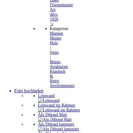
Deko
Fliesenmuster
Art
déco
1920
´s
Kategorien
Blumen
Muster
Holz
|
Stein
|
Beton-
Strukturen
Klassisch
&
Retro
Streifenmuster
Foto hochladen
Leinwand
Leinwand im Rahmen
Alu Dibond Matt
Alu Dibond laminiert