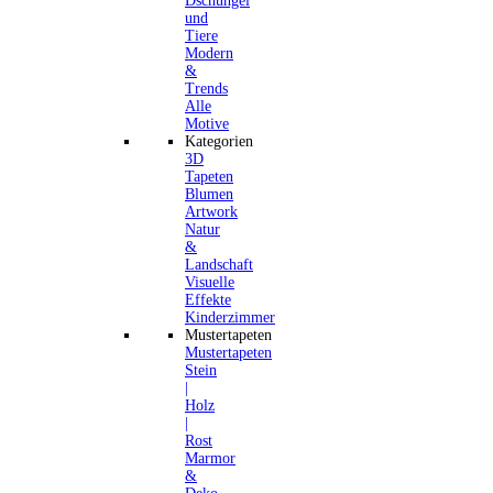
Dschungel
und
Tiere
Modern
&
Trends
Alle
Motive
Kategorien
3D
Tapeten
Blumen
Artwork
Natur
&
Landschaft
Visuelle
Effekte
Kinderzimmer
Mustertapeten
Mustertapeten
Stein
|
Holz
|
Rost
Marmor
&