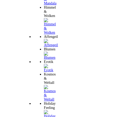
Himmel
&
Wolken
Affengeil
Blumen
Erotik
Kosmos
&
Weltall
Holiday
Feeling