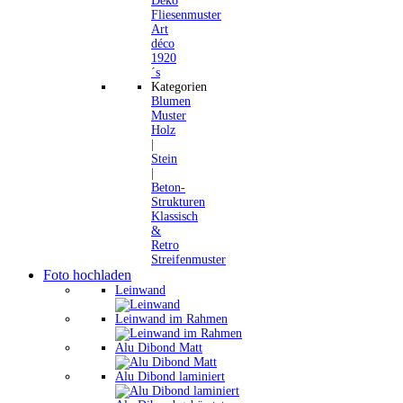
Deko
Fliesenmuster
Art
déco
1920
´s
Kategorien
Blumen
Muster
Holz
|
Stein
|
Beton-
Strukturen
Klassisch
&
Retro
Streifenmuster
Foto hochladen
Leinwand
Leinwand im Rahmen
Alu Dibond Matt
Alu Dibond laminiert