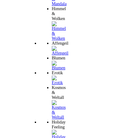
Himmel
&
Wolken
Affengeil
Blumen
Erotik
Kosmos
&
Weltall
Holiday
Feeling