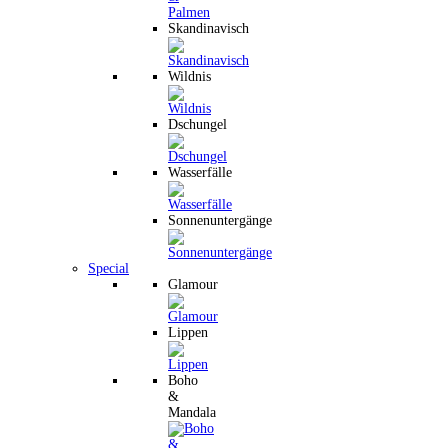
Skandinavisch
Wildnis
Dschungel
Wasserfälle
Sonnenuntergänge
Special
Glamour
Lippen
Boho
&
Mandala