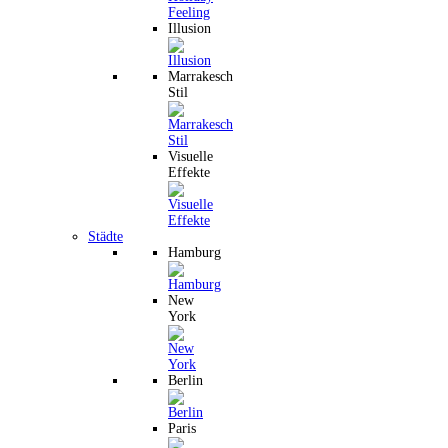
Illusion
Marrakesch
Stil
Visuelle
Effekte
Städte
Hamburg
New
York
Berlin
Paris