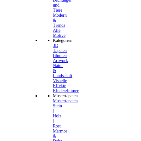
Dschungel
und
Tiere
Modern
&
Trends
Alle
Motive
Kategorien
3D
Tapeten
Blumen
Artwork
Natur
&
Landschaft
Visuelle
Effekte
Kinderzimmer
Mustertapeten
Mustertapeten
Stein
|
Holz
|
Rost
Marmor
&