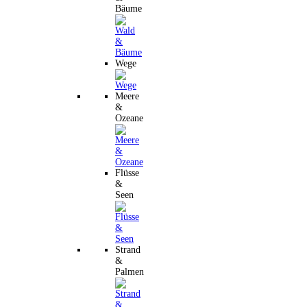
Bäume
Wege
Meere
&
Ozeane
Flüsse
&
Seen
Strand
&
Palmen