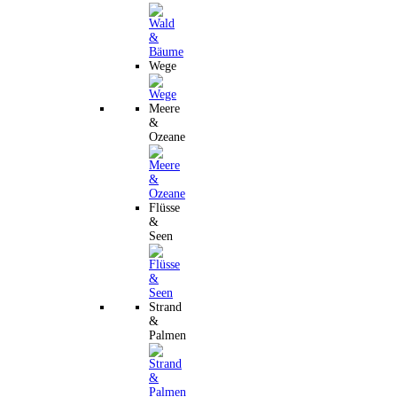
Wege
Meere
&
Ozeane
Flüsse
&
Seen
Strand
&
Palmen