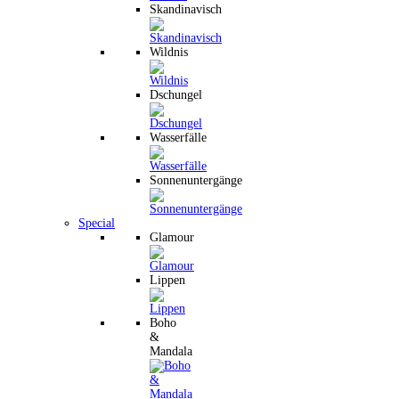
Skandinavisch
Wildnis
Dschungel
Wasserfälle
Sonnenuntergänge
Special
Glamour
Lippen
Boho
&
Mandala