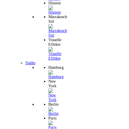
Illusion
Marrakesch
Stil
Visuelle
Effekte
Städte
Hamburg
New
York
Berlin
Paris