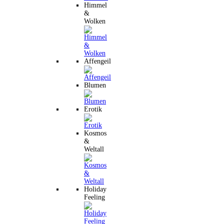
Himmel
&
Wolken
Affengeil
Blumen
Erotik
Kosmos
&
Weltall
Holiday
Feeling