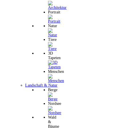
Portrait
Natur
Tiere
3D
Tapeten
Menschen
Landschaft & Natur
Berge
Nordsee
Wald
&
Bäume