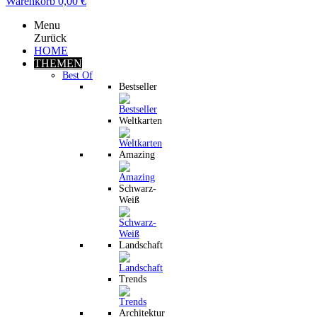
Warenkorb
0,00 €
Menu
Zurück
HOME
THEMEN
Best Of
Bestseller
Weltkarten
Amazing
Schwarz-
Weiß
Landschaft
Trends
Architektur