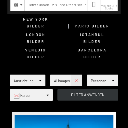

Visuelle Bild
Suche
NEW YORK
BILDER
PARIS BILDER
LONDON
ISTANBUL
BILDER
BILDER
VENEDIG
BARCELONA
BILDER
BILDER
Ausrichtung
AI Images
Personen
Farbe