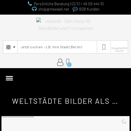
Persönliche Beratung | 02 51 / 49 09 444 10
shop@maxwall.net
B2B Kunden

Visuelle Bild
Suche
WELTSTÄDTE BILDER ALS POSTER