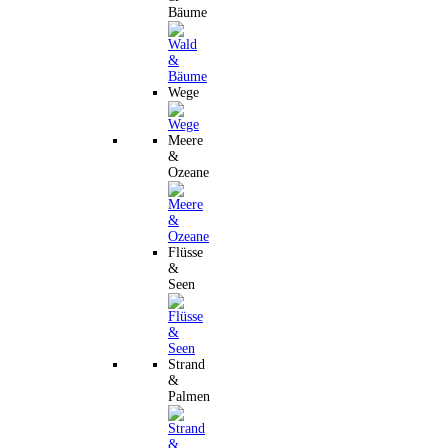
Bäume
Wege
Meere
&
Ozeane
Flüsse
&
Seen
Strand
&
Palmen