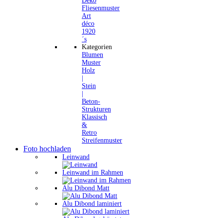
Deko
Fliesenmuster
Art
déco
1920
´s
Kategorien
Blumen
Muster
Holz
|
Stein
|
Beton-
Strukturen
Klassisch
&
Retro
Streifenmuster
Foto hochladen
Leinwand
Leinwand im Rahmen
Alu Dibond Matt
Alu Dibond laminiert