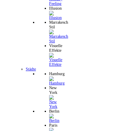
Illusion
Marrakesch
Stil
Visuelle
Effekte
Städte
Hamburg
New
York
Berlin
Paris