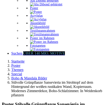
Alu Dibond gebürstet
Poster
Acrylglas
Akustikbild
Textilspannrahmen
Poster im Rahmen
Fototapeten
Suchen
ÜBER 140 MIO. MOTIVE
Startseite
Poster
Themen
Special
Boho & Mandala Bilder
Stilvolle Grünpflanze Sansevieria im Strohtopf auf dem
Hintergrund der weißen rustikalen Wand, Kopierraum.
Modernes Zimmerdekor, Boho-Schlafzimmer. In Weidenkorb
pflanzen
Poster Stilvolle Grünpflanze Sansevieria im