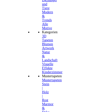
Dschungel
und
Tiere
Modern
&
Trends
Alle
Motive
Kategorien
3D
Tapeten
Blumen
Artwork
Natur
&
Landschaft
Visuelle
Effekte
Kinderzimmer
Mustertapeten
Mustertapeten
Stein
|
Holz
|
Rost
Marmor
&