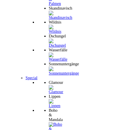
Skandinavisch
Wildnis
Dschungel
Wasserfälle
Sonnenuntergänge
Special
Glamour
Lippen
Boho
&
Mandala