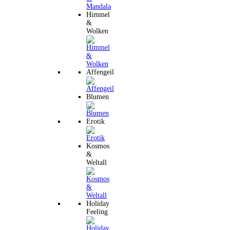
Himmel
&
Wolken
Affengeil
Blumen
Erotik
Kosmos
&
Weltall
Holiday
Feeling