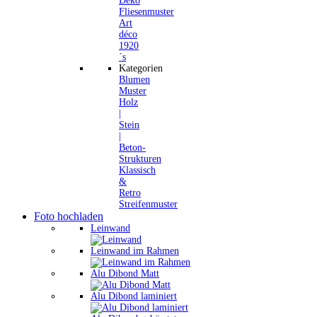
Deko
Fliesenmuster
Art
déco
1920
´s
Kategorien
Blumen
Muster
Holz
|
Stein
|
Beton-
Strukturen
Klassisch
&
Retro
Streifenmuster
Foto hochladen
Leinwand
Leinwand im Rahmen
Alu Dibond Matt
Alu Dibond laminiert