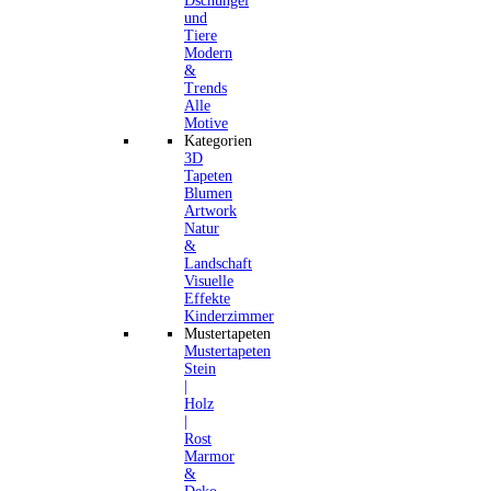
Dschungel
und
Tiere
Modern
&
Trends
Alle
Motive
Kategorien
3D
Tapeten
Blumen
Artwork
Natur
&
Landschaft
Visuelle
Effekte
Kinderzimmer
Mustertapeten
Mustertapeten
Stein
|
Holz
|
Rost
Marmor
&