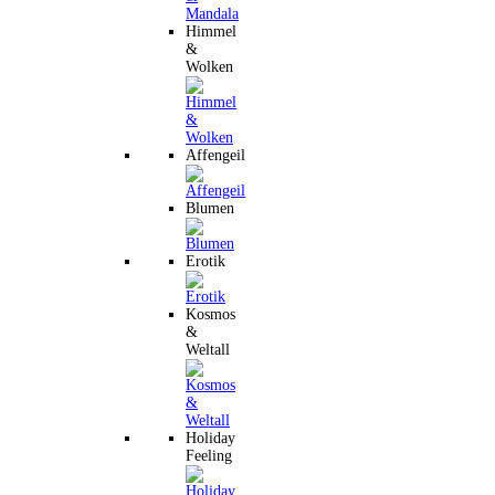
Himmel
&
Wolken
Affengeil
Blumen
Erotik
Kosmos
&
Weltall
Holiday
Feeling