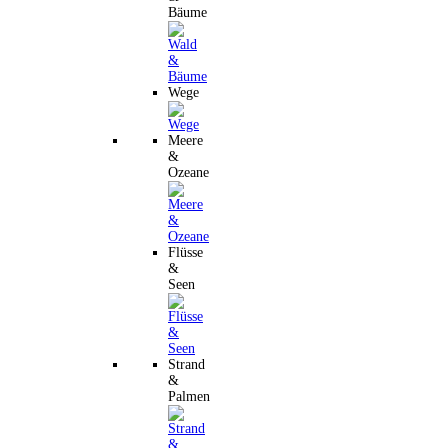
Bäume
Wege
Meere
&
Ozeane
Flüsse
&
Seen
Strand
&
Palmen