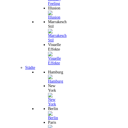
Illusion
Marrakesch
Stil
Visuelle
Effekte
Städte
Hamburg
New
York
Berlin
Paris