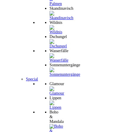
Skandinavisch
Wildnis
Dschungel
Wasserfälle
Sonnenuntergänge
Special
Glamour
Lippen
Boho
&
Mandala