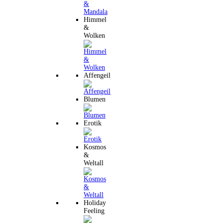
Himmel
&
Wolken
Affengeil
Blumen
Erotik
Kosmos
&
Weltall
Holiday
Feeling