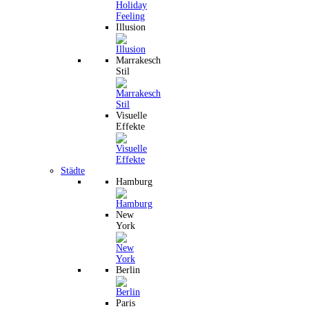
Illusion
Marrakesch
Stil
Visuelle
Effekte
Städte
Hamburg
New
York
Berlin
Paris