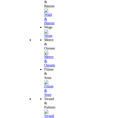
&
Bäume
Wege
Meere
&
Ozeane
Flüsse
&
Seen
Strand
&
Palmen