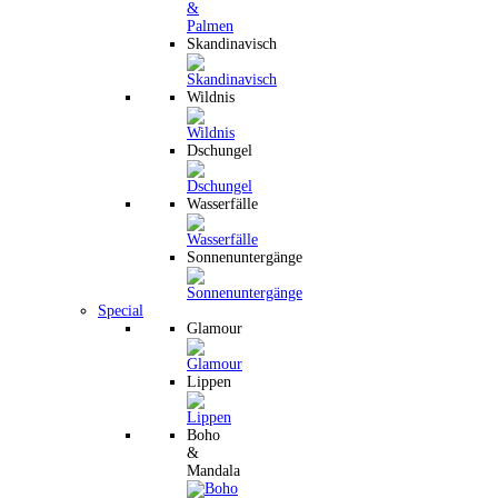
Skandinavisch
Wildnis
Dschungel
Wasserfälle
Sonnenuntergänge
Special
Glamour
Lippen
Boho
&
Mandala