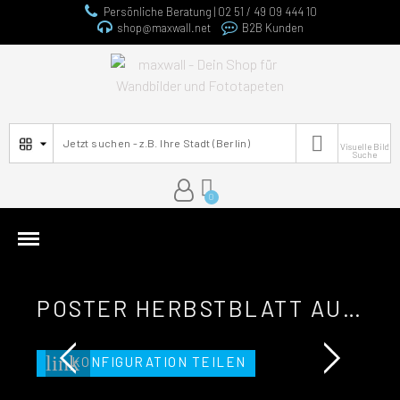
Persönliche Beratung | 02 51 / 49 09 444 10
shop@maxwall.net
B2B Kunden

Visuelle Bild
Suche
POSTER HERBSTBLATT AUF DEM SAND. SCHÖNE WOLKENLANDSCHAFT ÜBER...
link
KONFIGURATION TEILEN