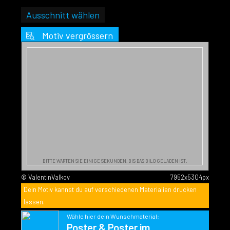
Ausschnitt wählen
Motiv vergrössern
BITTE WARTEN SIE EINIGE SEKUNDEN, BIS DAS BILD GELADEN IST.
© ValentinValkov
7952x5304px
Dein Motiv kannst du auf verschiedenen Materialien drucken
lassen.
Wähle hier dein Wunschmaterial:
Poster & Poster im