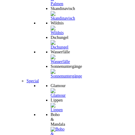
Skandinavisch
Wildnis
Dschungel
Wasserfälle
Sonnenuntergänge
Special
Glamour
Lippen
Boho
&
Mandala