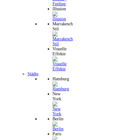
Illusion
Marrakesch
Stil
Visuelle
Effekte
Städte
Hamburg
New
York
Berlin
Paris