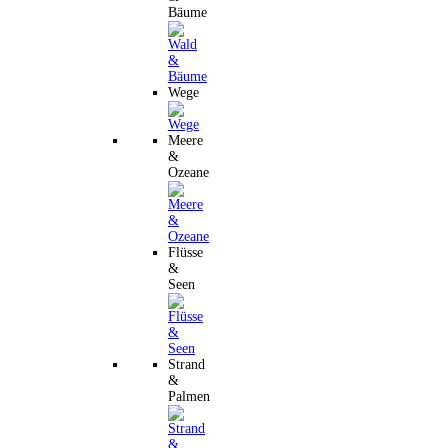
Bäume
Wege
Meere
&
Ozeane
Flüsse
&
Seen
Strand
&
Palmen