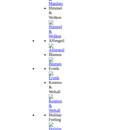
Himmel
&
Wolken
Affengeil
Blumen
Erotik
Kosmos
&
Weltall
Holiday
Feeling