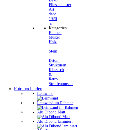
Deko
Fliesenmuster
Art
déco
1920
´s
Kategorien
Blumen
Muster
Holz
|
Stein
|
Beton-
Strukturen
Klassisch
&
Retro
Streifenmuster
Foto hochladen
Leinwand
Leinwand im Rahmen
Alu Dibond Matt
Alu Dibond laminiert