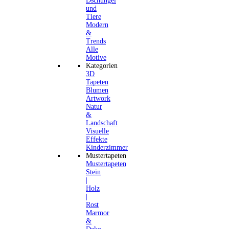
Dschungel
und
Tiere
Modern
&
Trends
Alle
Motive
Kategorien
3D
Tapeten
Blumen
Artwork
Natur
&
Landschaft
Visuelle
Effekte
Kinderzimmer
Mustertapeten
Mustertapeten
Stein
|
Holz
|
Rost
Marmor
&