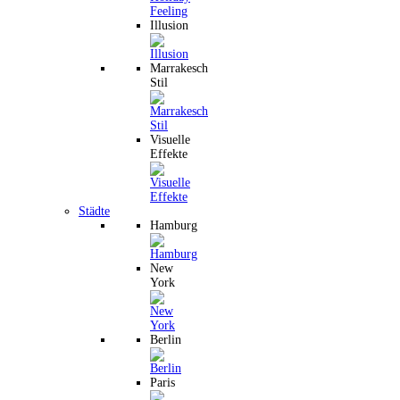
Illusion
Marrakesch
Stil
Visuelle
Effekte
Städte
Hamburg
New
York
Berlin
Paris