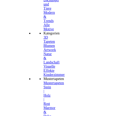
Dschungel
und
Tiere
Modern
&
Trends
Alle
Motive
Kategorien
3D
Tapeten
Blumen
Artwork
Natur
&
Landschaft
Visuelle
Effekte
Kinderzimmer
Mustertapeten
Mustertapeten
Stein
|
Holz
|
Rost
Marmor
&