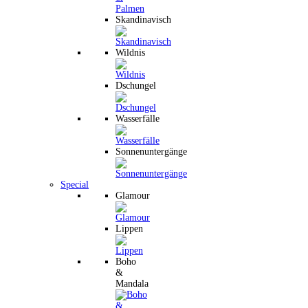
Skandinavisch
Wildnis
Dschungel
Wasserfälle
Sonnenuntergänge
Special
Glamour
Lippen
Boho
&
Mandala