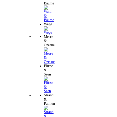
Bäume
Wege
Meere
&
Ozeane
Flüsse
&
Seen
Strand
&
Palmen