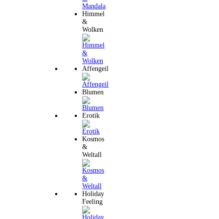
Himmel
&
Wolken
Affengeil
Blumen
Erotik
Kosmos
&
Weltall
Holiday
Feeling