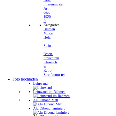
Deko
Fliesenmuster
Art
déco
1920
´s
Kategorien
Blumen
Muster
Holz
|
Stein
|
Beton-
Strukturen
Klassisch
&
Retro
Streifenmuster
Foto hochladen
Leinwand
Leinwand im Rahmen
Alu Dibond Matt
Alu Dibond laminiert