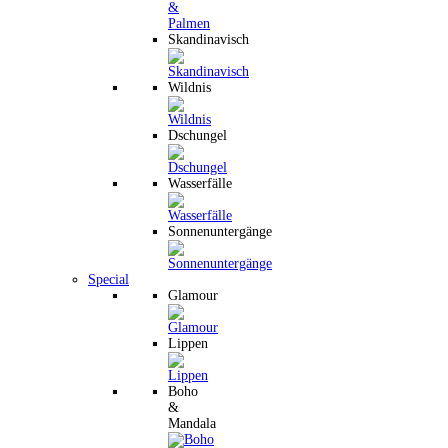
Skandinavisch
Wildnis
Dschungel
Wasserfälle
Sonnenuntergänge
Special
Glamour
Lippen
Boho
&
Mandala