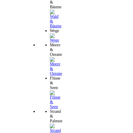
&
Bäume
Wege
Meere
&
Ozeane
Flüsse
&
Seen
Strand
&
Palmen