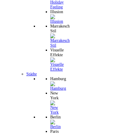
Illusion
Marrakesch
Stil
Visuelle
Effekte
Städte
Hamburg
New
York
Berlin
Paris