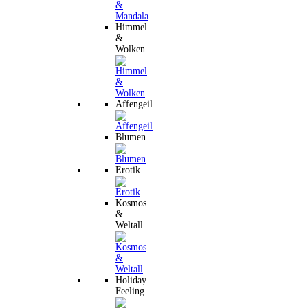
Himmel
&
Wolken
Affengeil
Blumen
Erotik
Kosmos
&
Weltall
Holiday
Feeling