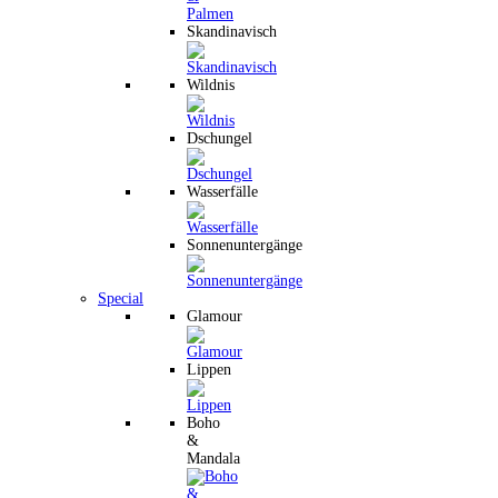
Skandinavisch
Wildnis
Dschungel
Wasserfälle
Sonnenuntergänge
Special
Glamour
Lippen
Boho
&
Mandala