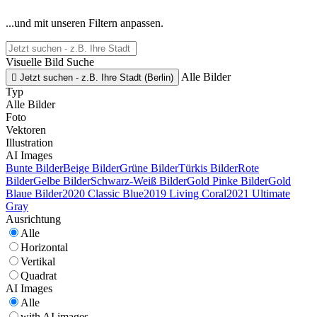
...und mit unseren Filtern anpassen.
Visuelle Bild Suche
Alle Bilder

Jetzt suchen - z.B. Ihre Stadt (Berlin)
Typ
Alle Bilder
Foto
Vektoren
Illustration
AI Images
Bunte Bilder
Beige Bilder
Grüne Bilder
Türkis Bilder
Rote
Bilder
Gelbe Bilder
Schwarz-Weiß Bilder
Gold Pinke Bilder
Gold
Blaue Bilder
2020 Classic Blue
2019 Living Coral
2021 Ultimate
Gray
Ausrichtung
Alle
Horizontal
Vertikal
Quadrat
AI Images
Alle
with AI images