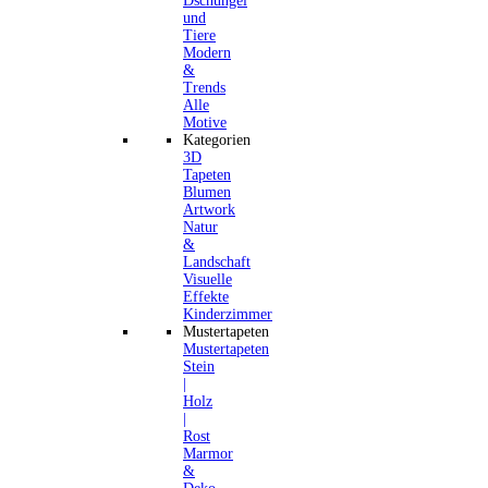
Dschungel
und
Tiere
Modern
&
Trends
Alle
Motive
Kategorien
3D
Tapeten
Blumen
Artwork
Natur
&
Landschaft
Visuelle
Effekte
Kinderzimmer
Mustertapeten
Mustertapeten
Stein
|
Holz
|
Rost
Marmor
&