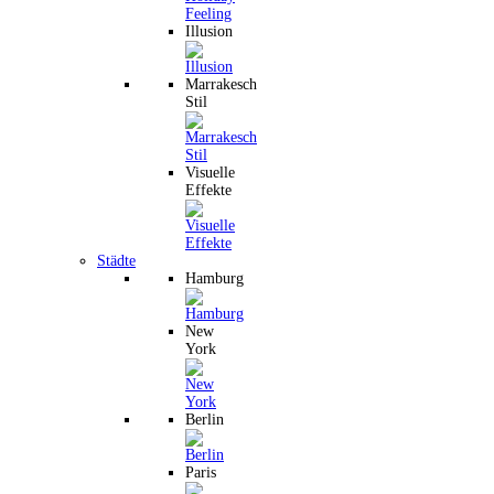
Illusion
Marrakesch
Stil
Visuelle
Effekte
Städte
Hamburg
New
York
Berlin
Paris