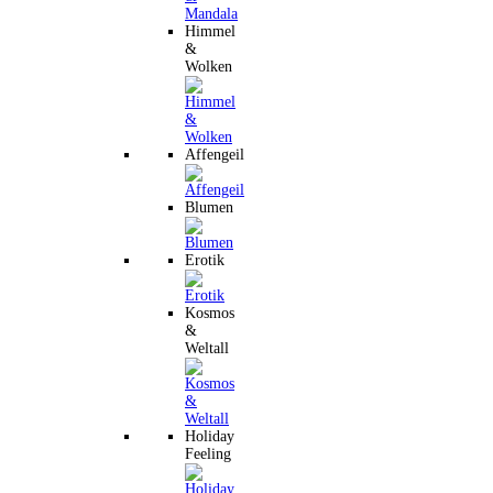
Himmel
&
Wolken
Affengeil
Blumen
Erotik
Kosmos
&
Weltall
Holiday
Feeling