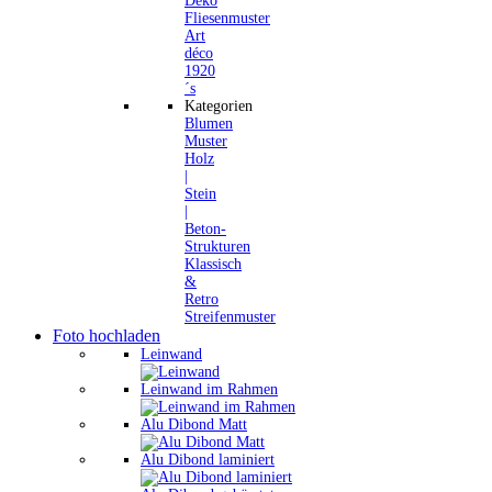
Deko
Fliesenmuster
Art
déco
1920
´s
Kategorien
Blumen
Muster
Holz
|
Stein
|
Beton-
Strukturen
Klassisch
&
Retro
Streifenmuster
Foto hochladen
Leinwand
Leinwand im Rahmen
Alu Dibond Matt
Alu Dibond laminiert