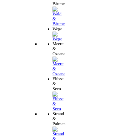
Bäume
Wege
Meere
&
Ozeane
Flüsse
&
Seen
Strand
&
Palmen