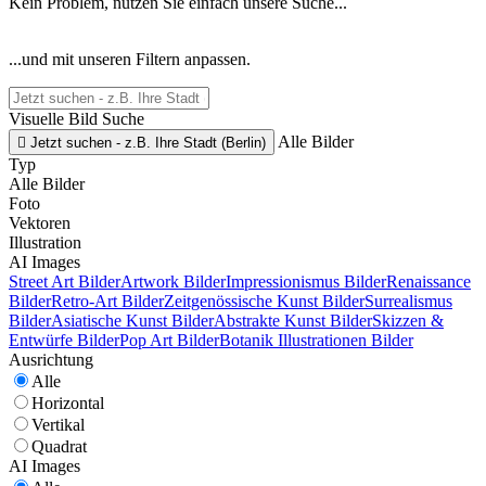
Kein Problem, nutzen Sie einfach unsere Suche...
...und mit unseren Filtern anpassen.
Visuelle Bild Suche
Alle Bilder

Jetzt suchen - z.B. Ihre Stadt (Berlin)
Typ
Alle Bilder
Foto
Vektoren
Illustration
AI Images
Street Art Bilder
Artwork Bilder
Impressionismus Bilder
Renaissance
Bilder
Retro-Art Bilder
Zeitgenössische Kunst Bilder
Surrealismus
Bilder
Asiatische Kunst Bilder
Abstrakte Kunst Bilder
Skizzen &
Entwürfe Bilder
Pop Art Bilder
Botanik Illustrationen Bilder
Ausrichtung
Alle
Horizontal
Vertikal
Quadrat
AI Images