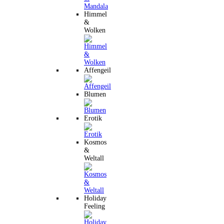
Himmel
&
Wolken
Affengeil
Blumen
Erotik
Kosmos
&
Weltall
Holiday
Feeling