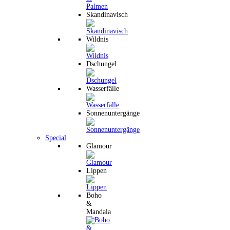
Skandinavisch
Wildnis
Dschungel
Wasserfälle
Sonnenuntergänge
Special
Glamour
Lippen
Boho
&
Mandala