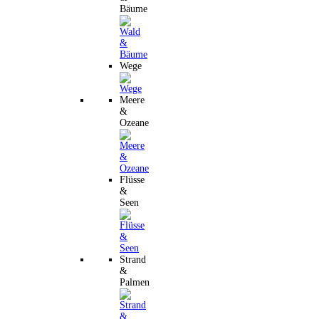
Bäume
Wege
Meere
&
Ozeane
Flüsse
&
Seen
Strand
&
Palmen