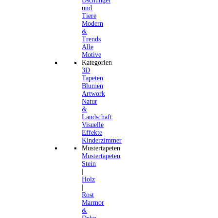
Dschungel
und
Tiere
Modern
&
Trends
Alle
Motive
Kategorien
3D
Tapeten
Blumen
Artwork
Natur
&
Landschaft
Visuelle
Effekte
Kinderzimmer
Mustertapeten
Mustertapeten
Stein
|
Holz
|
Rost
Marmor
&