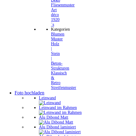
Deko
Fliesenmuster
Art
déco
1920
´s
Kategorien
Blumen
Muster
Holz
|
Stein
|
Beton-
Strukturen
Klassisch
&
Retro
Streifenmuster
Foto hochladen
Leinwand
Leinwand im Rahmen
Alu Dibond Matt
Alu Dibond laminiert