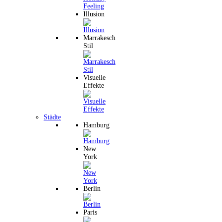
Illusion
Marrakesch
Stil
Visuelle
Effekte
Städte
Hamburg
New
York
Berlin
Paris