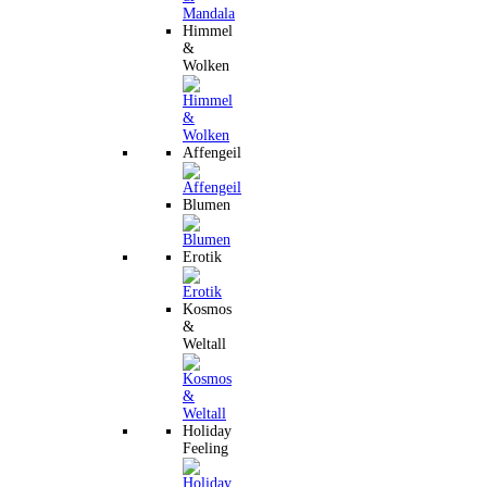
Himmel
&
Wolken
Affengeil
Blumen
Erotik
Kosmos
&
Weltall
Holiday
Feeling