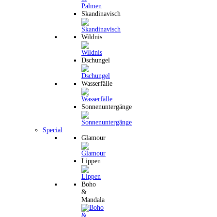
Skandinavisch
Wildnis
Dschungel
Wasserfälle
Sonnenuntergänge
Special
Glamour
Lippen
Boho
&
Mandala