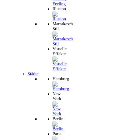
Illusion
Marrakesch
Stil
Visuelle
Effekte
Städte
Hamburg
New
York
Berlin
Paris