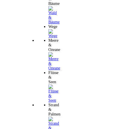
Bäume
Wege
Meere
&
Ozeane
Flüsse
&
Seen
Strand
&
Palmen