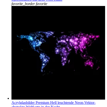
favorite_border
favorite
Acrylglasbilder Premium Hell leuchtende Neon-Vektor-
abstrakte Weltkarte in der Nacht