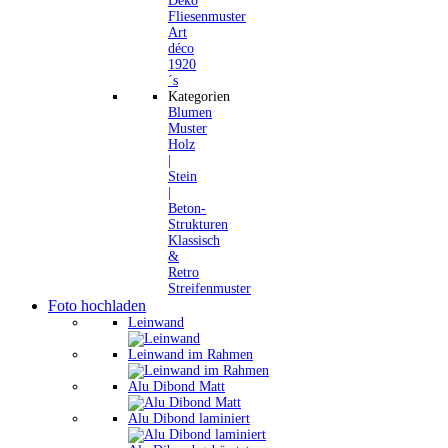
Deko
Fliesenmuster
Art
déco
1920
´s
Kategorien
Blumen
Muster
Holz
|
Stein
|
Beton-
Strukturen
Klassisch
&
Retro
Streifenmuster
Foto hochladen
Leinwand
Leinwand im Rahmen
Alu Dibond Matt
Alu Dibond laminiert