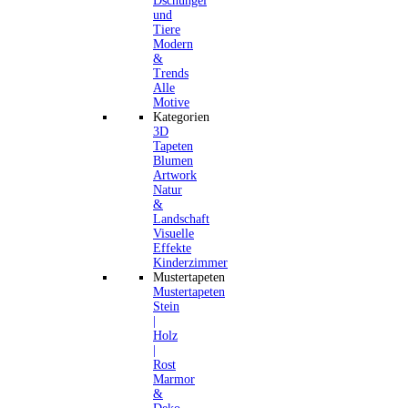
Dschungel
und
Tiere
Modern
&
Trends
Alle
Motive
Kategorien
3D
Tapeten
Blumen
Artwork
Natur
&
Landschaft
Visuelle
Effekte
Kinderzimmer
Mustertapeten
Mustertapeten
Stein
|
Holz
|
Rost
Marmor
&