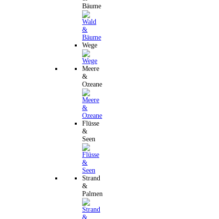
Bäume
Wege
Meere
&
Ozeane
Flüsse
&
Seen
Strand
&
Palmen