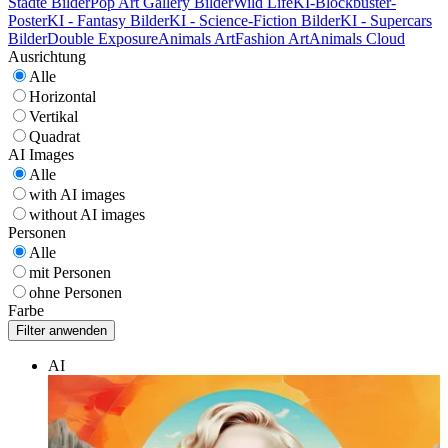
Städte Bilder
Pop Art Gallery Bilder
Wild Life
KI-Blockbuster-
Poster
KI - Fantasy Bilder
KI - Science-Fiction Bilder
KI - Supercars
Bilder
Double Exposure
Animals Art
Fashion Art
Animals Cloud
Ausrichtung
Alle
Horizontal
Vertikal
Quadrat
AI Images
Alle
with AI images
without AI images
Personen
Alle
mit Personen
ohne Personen
Farbe
AI