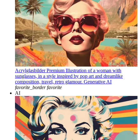
Acrylglasbilder Premium Illustration of a woman with
sunglasses, in a style inspired by pop art and dreamlike
composition, travel, retro glamour. Generative AI
favorite_border
favorite
AI