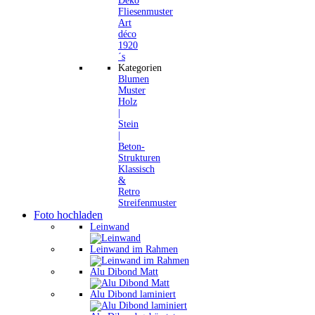
Deko
Fliesenmuster
Art
déco
1920
´s
Kategorien
Blumen
Muster
Holz
|
Stein
|
Beton-
Strukturen
Klassisch
&
Retro
Streifenmuster
Foto hochladen
Leinwand
Leinwand im Rahmen
Alu Dibond Matt
Alu Dibond laminiert