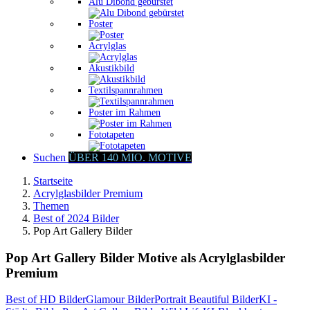
Alu Dibond gebürstet
Poster
Acrylglas
Akustikbild
Textilspannrahmen
Poster im Rahmen
Fototapeten
Suchen
ÜBER 140 MIO. MOTIVE
Startseite
Acrylglasbilder Premium
Themen
Best of 2024 Bilder
Pop Art Gallery Bilder
Pop Art Gallery Bilder Motive als Acrylglasbilder
Premium
Best of HD Bilder
Glamour Bilder
Portrait Beautiful Bilder
KI -