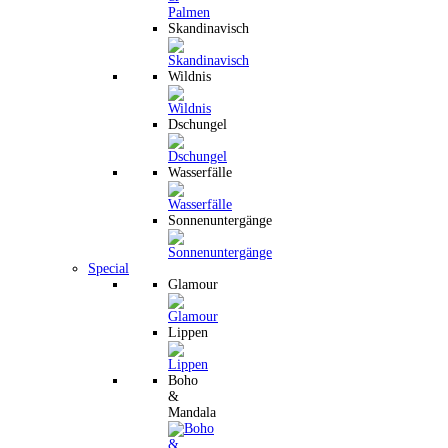
Skandinavisch
Wildnis
Dschungel
Wasserfälle
Sonnenuntergänge
Special
Glamour
Lippen
Boho
&
Mandala