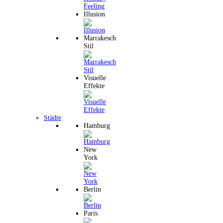
Illusion
Marrakesch
Stil
Visuelle
Effekte
Städte
Hamburg
New
York
Berlin
Paris