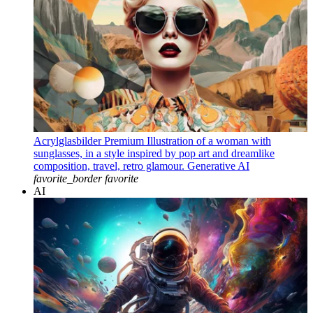
Acrylglasbilder Premium Illustration of a woman with
sunglasses, in a style inspired by pop art and dreamlike
composition, travel, retro glamour. Generative AI
favorite_border
favorite
AI