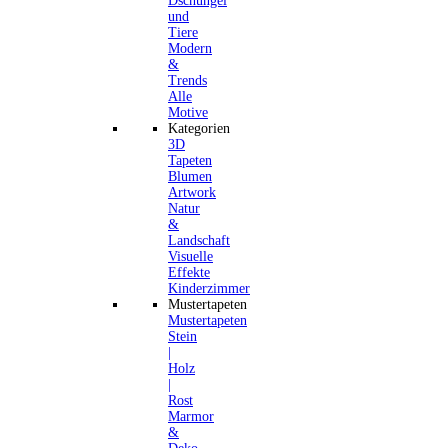
Dschungel
und
Tiere
Modern
&
Trends
Alle
Motive
Kategorien
3D
Tapeten
Blumen
Artwork
Natur
&
Landschaft
Visuelle
Effekte
Kinderzimmer
Mustertapeten
Mustertapeten
Stein
|
Holz
|
Rost
Marmor
&