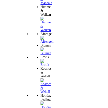
Himmel
&
Wolken
Affengeil
Blumen
Erotik
Kosmos
&
Weltall
Holiday
Feeling