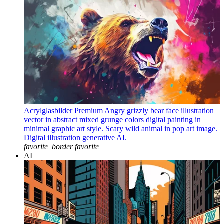
Acrylglasbilder Premium Angry grizzly bear face illustration
vector in abstract mixed grunge colors digital painting in
minimal graphic art style. Scary wild animal in pop art image.
Digital illustration generative AI.
favorite_border
favorite
AI