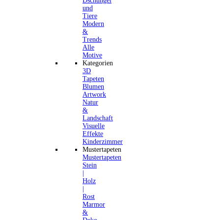
Dschungel
und
Tiere
Modern
&
Trends
Alle
Motive
Kategorien
3D
Tapeten
Blumen
Artwork
Natur
&
Landschaft
Visuelle
Effekte
Kinderzimmer
Mustertapeten
Mustertapeten
Stein
|
Holz
|
Rost
Marmor
&