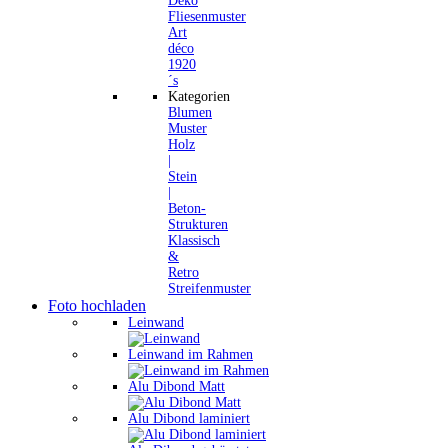
Deko
Fliesenmuster
Art
déco
1920
´s
Kategorien
Blumen
Muster
Holz
|
Stein
|
Beton-
Strukturen
Klassisch
&
Retro
Streifenmuster
Foto hochladen
Leinwand
Leinwand im Rahmen
Alu Dibond Matt
Alu Dibond laminiert