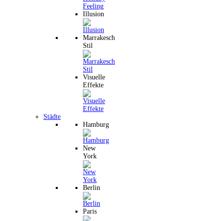
Illusion
Marrakesch
Stil
Visuelle
Effekte
Städte
Hamburg
New
York
Berlin
Paris