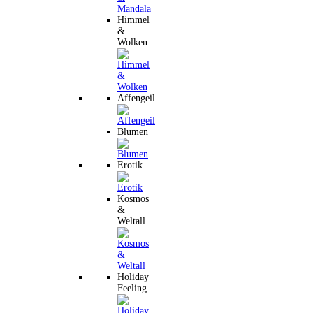
Himmel
&
Wolken
Affengeil
Blumen
Erotik
Kosmos
&
Weltall
Holiday
Feeling