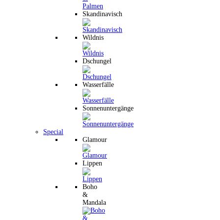
Skandinavisch
Wildnis
Dschungel
Wasserfälle
Sonnenuntergänge
Special
Glamour
Lippen
Boho
&
Mandala