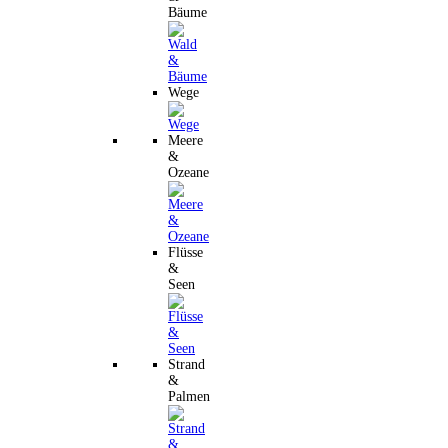
Bäume
Wege
Meere
&
Ozeane
Flüsse
&
Seen
Strand
&
Palmen