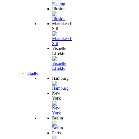
Illusion
Marrakesch
Stil
Visuelle
Effekte
Städte
Hamburg
New
York
Berlin
Paris