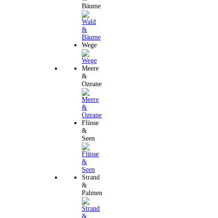
Bäume
Wege
Meere
&
Ozeane
Flüsse
&
Seen
Strand
&
Palmen