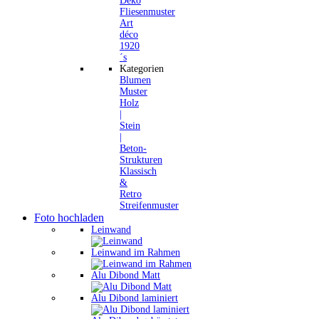
Deko
Fliesenmuster
Art
déco
1920
´s
Kategorien
Blumen
Muster
Holz
|
Stein
|
Beton-
Strukturen
Klassisch
&
Retro
Streifenmuster
Foto hochladen
Leinwand
Leinwand im Rahmen
Alu Dibond Matt
Alu Dibond laminiert