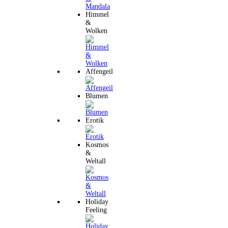
Himmel
&
Wolken
Affengeil
Blumen
Erotik
Kosmos
&
Weltall
Holiday
Feeling