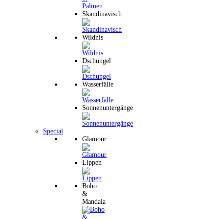
Skandinavisch
Wildnis
Dschungel
Wasserfälle
Sonnenuntergänge
Special
Glamour
Lippen
Boho
&
Mandala