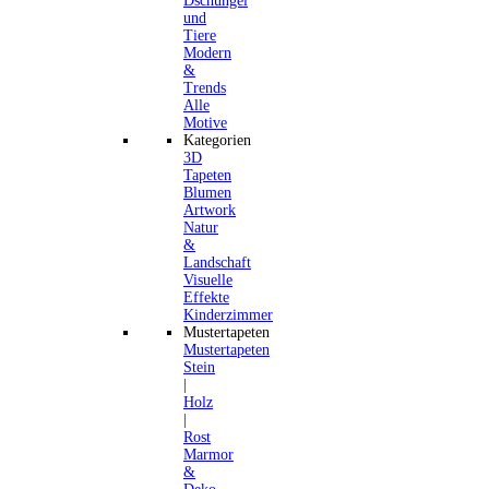
Dschungel
und
Tiere
Modern
&
Trends
Alle
Motive
Kategorien
3D
Tapeten
Blumen
Artwork
Natur
&
Landschaft
Visuelle
Effekte
Kinderzimmer
Mustertapeten
Mustertapeten
Stein
|
Holz
|
Rost
Marmor
&