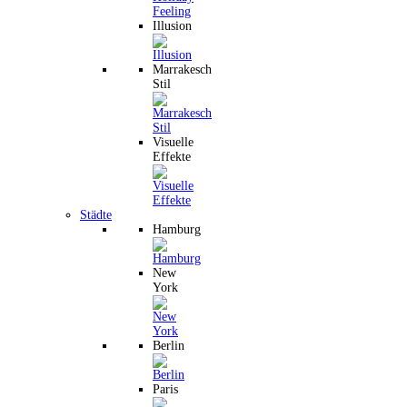
Illusion
Marrakesch
Stil
Visuelle
Effekte
Städte
Hamburg
New
York
Berlin
Paris