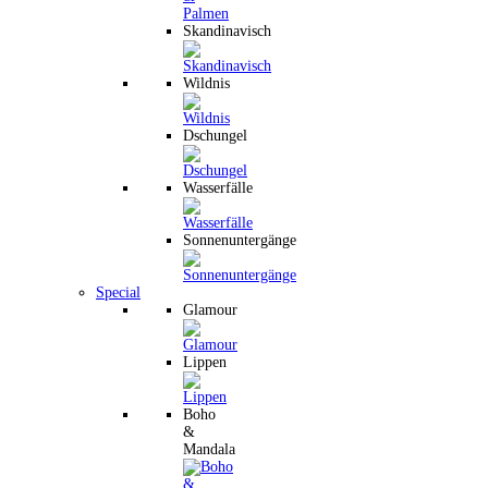
Skandinavisch
Wildnis
Dschungel
Wasserfälle
Sonnenuntergänge
Special
Glamour
Lippen
Boho
&
Mandala