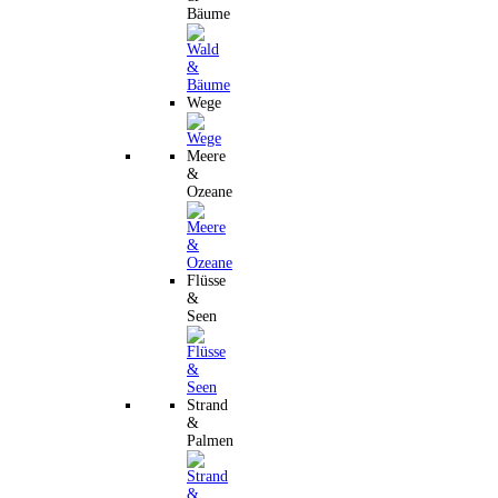
Bäume
Wege
Meere
&
Ozeane
Flüsse
&
Seen
Strand
&
Palmen