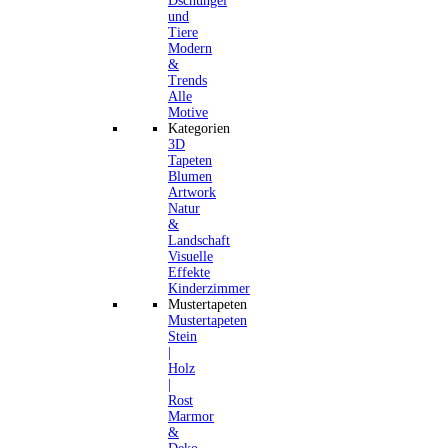
Dschungel
und
Tiere
Modern
&
Trends
Alle
Motive
Kategorien
3D
Tapeten
Blumen
Artwork
Natur
&
Landschaft
Visuelle
Effekte
Kinderzimmer
Mustertapeten
Mustertapeten
Stein
|
Holz
|
Rost
Marmor
&