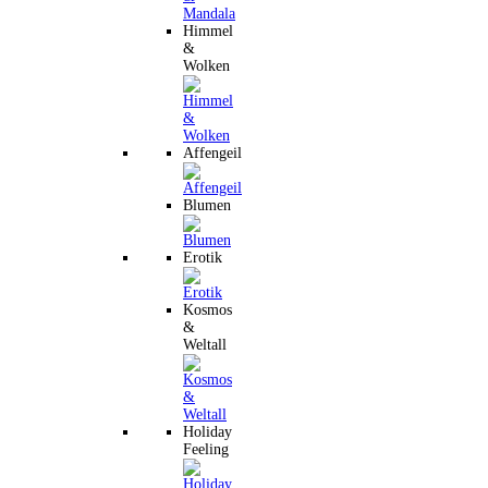
Himmel
&
Wolken
Affengeil
Blumen
Erotik
Kosmos
&
Weltall
Holiday
Feeling