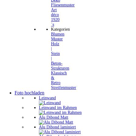
Deko
Fliesenmuster
Art
déco
1920
´s
Kategorien
Blumen
Muster
Holz
|
Stein
|
Beton-
Strukturen
Klassisch
&
Retro
Streifenmuster
Foto hochladen
Leinwand
Leinwand im Rahmen
Alu Dibond Matt
Alu Dibond laminiert