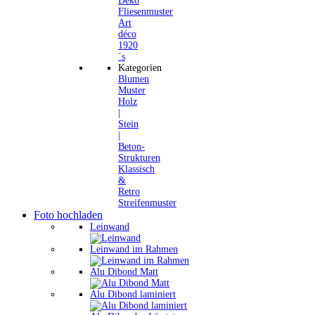
Deko
Fliesenmuster
Art
déco
1920
´s
Kategorien
Blumen
Muster
Holz
|
Stein
|
Beton-
Strukturen
Klassisch
&
Retro
Streifenmuster
Foto hochladen
Leinwand
Leinwand im Rahmen
Alu Dibond Matt
Alu Dibond laminiert