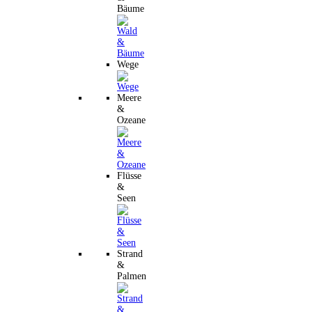
Bäume
Wege
Meere
&
Ozeane
Flüsse
&
Seen
Strand
&
Palmen