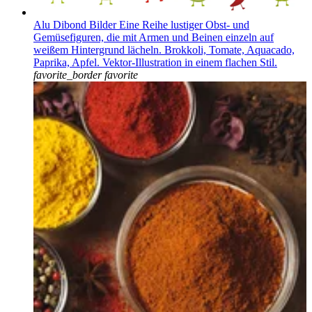
Alu Dibond Bilder Eine Reihe lustiger Obst- und
Gemüsefiguren, die mit Armen und Beinen einzeln auf
weißem Hintergrund lächeln. Brokkoli, Tomate, Aquacado,
Paprika, Apfel. Vektor-Illustration in einem flachen Stil.
favorite_border
favorite