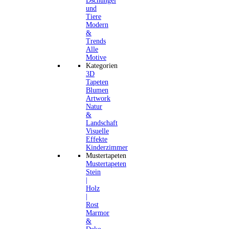
Dschungel
und
Tiere
Modern
&
Trends
Alle
Motive
Kategorien
3D
Tapeten
Blumen
Artwork
Natur
&
Landschaft
Visuelle
Effekte
Kinderzimmer
Mustertapeten
Mustertapeten
Stein
|
Holz
|
Rost
Marmor
&