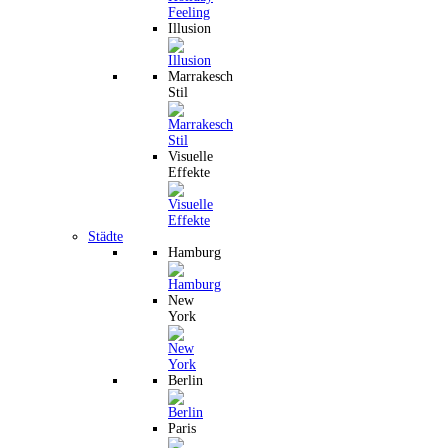
Illusion
Marrakesch
Stil
Visuelle
Effekte
Städte
Hamburg
New
York
Berlin
Paris