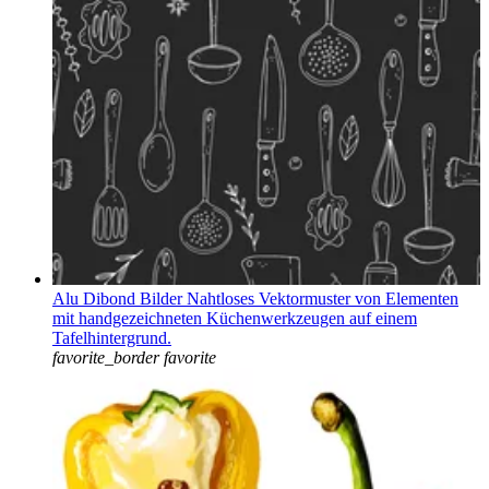
Alu Dibond Bilder Nahtloses Vektormuster von Elementen
mit handgezeichneten Küchenwerkzeugen auf einem
Tafelhintergrund.
favorite_border
favorite