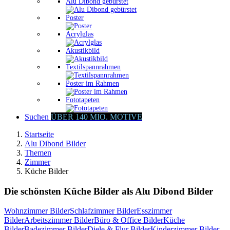
Alu Dibond gebürstet
Poster
Acrylglas
Akustikbild
Textilspannrahmen
Poster im Rahmen
Fototapeten
Suchen
ÜBER 140 MIO. MOTIVE
Startseite
Alu Dibond Bilder
Themen
Zimmer
Küche Bilder
Die schönsten Küche Bilder als Alu Dibond Bilder
Wohnzimmer Bilder
Schlafzimmer Bilder
Esszimmer
Bilder
Arbeitszimmer Bilder
Büro & Office Bilder
Küche
Bilder
Badezimmer Bilder
Diele & Flur Bilder
Kinderzimmer Bilder