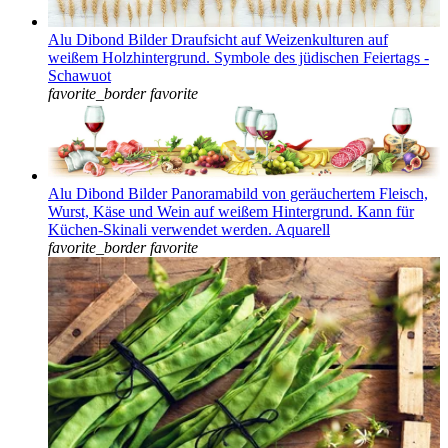
Alu Dibond Bilder Draufsicht auf Weizenkulturen auf
weißem Holzhintergrund. Symbole des jüdischen Feiertags -
Schawuot
favorite_border
favorite
Alu Dibond Bilder Panoramabild von geräuchertem Fleisch,
Wurst, Käse und Wein auf weißem Hintergrund. Kann für
Küchen-Skinali verwendet werden. Aquarell
favorite_border
favorite