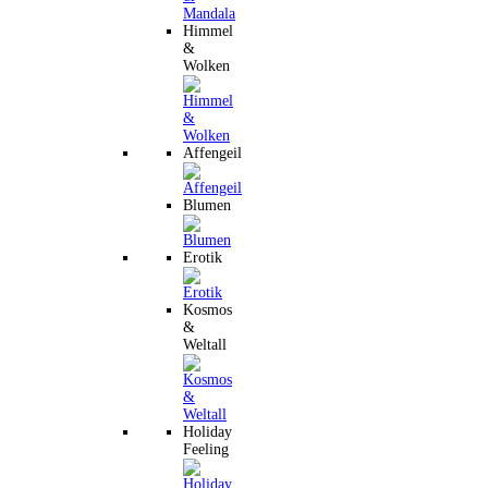
Himmel
&
Wolken
Affengeil
Blumen
Erotik
Kosmos
&
Weltall
Holiday
Feeling