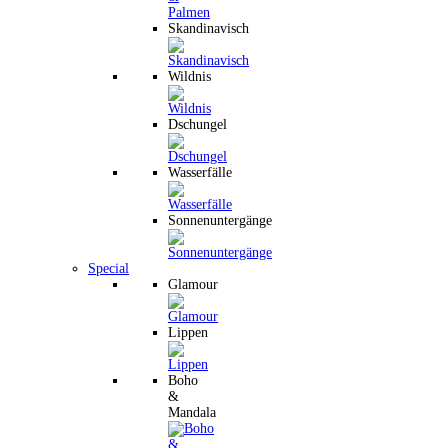
Skandinavisch
Wildnis
Dschungel
Wasserfälle
Sonnenuntergänge
Special
Glamour
Lippen
Boho
&
Mandala