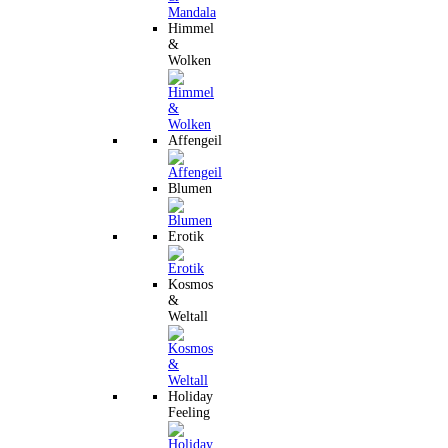
Himmel
&
Wolken
Affengeil
Blumen
Erotik
Kosmos
&
Weltall
Holiday
Feeling