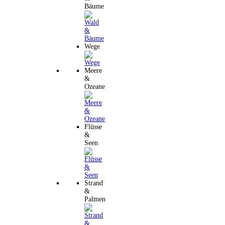
Bäume
Wege
Meere
&
Ozeane
Flüsse
&
Seen
Strand
&
Palmen