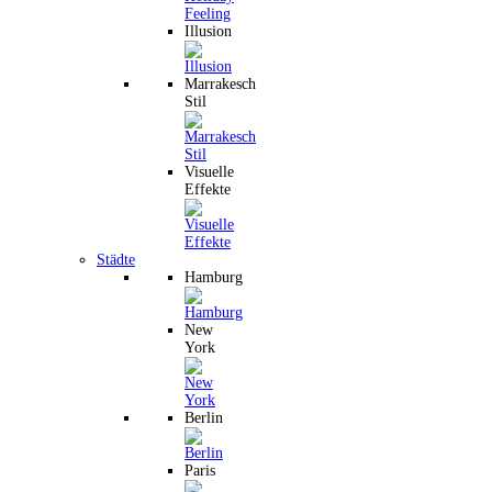
Illusion
Marrakesch
Stil
Visuelle
Effekte
Städte
Hamburg
New
York
Berlin
Paris