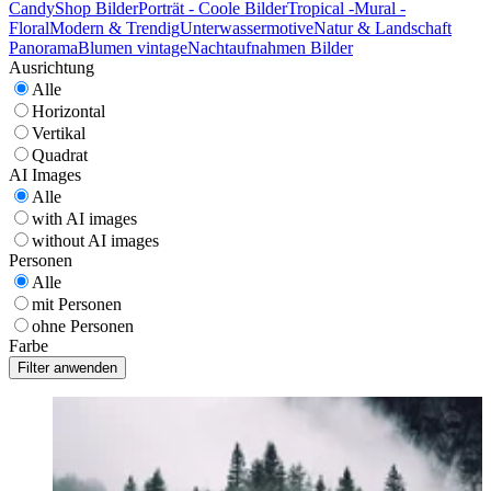
CandyShop Bilder
Porträt - Coole Bilder
Tropical -Mural -
Floral
Modern & Trendig
Unterwassermotive
Natur & Landschaft
Panorama
Blumen vintage
Nachtaufnahmen Bilder
Ausrichtung
Alle
Horizontal
Vertikal
Quadrat
AI Images
Alle
with AI images
without AI images
Personen
Alle
mit Personen
ohne Personen
Farbe