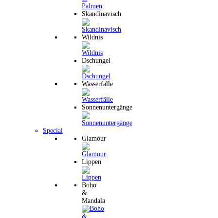
Skandinavisch
Wildnis
Dschungel
Wasserfälle
Sonnenuntergänge
Special
Glamour
Lippen
Boho
&
Mandala