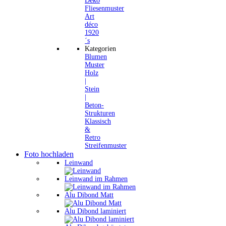
Deko
Fliesenmuster
Art
déco
1920
´s
Kategorien
Blumen
Muster
Holz
|
Stein
|
Beton-
Strukturen
Klassisch
&
Retro
Streifenmuster
Foto hochladen
Leinwand
Leinwand im Rahmen
Alu Dibond Matt
Alu Dibond laminiert