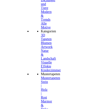
Dschungel
und
Tiere
Modern
&
Trends
Alle
Motive
Kategorien
3D
Tapeten
Blumen
Artwork
Natur
&
Landschaft
Visuelle
Effekte
Kinderzimmer
Mustertapeten
Mustertapeten
Stein
|
Holz
|
Rost
Marmor
&