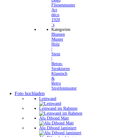
Deko
Fliesenmuster
Art
déco
1920
´s
Kategorien
Blumen
Muster
Holz
|
Stein
|
Beton-
Strukturen
Klassisch
&
Retro
Streifenmuster
Foto hochladen
Leinwand
Leinwand im Rahmen
Alu Dibond Matt
Alu Dibond laminiert