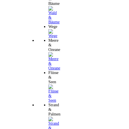
Bäume
Wege
Meere
&
Ozeane
Flüsse
&
Seen
Strand
&
Palmen