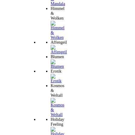
Himmel
&
Wolken
Affengeil
Blumen
Erotik
Kosmos
&
Weltall
Holiday
Feeling