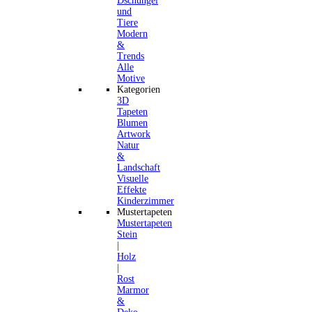
Dschungel
und
Tiere
Modern
&
Trends
Alle
Motive
Kategorien
3D
Tapeten
Blumen
Artwork
Natur
&
Landschaft
Visuelle
Effekte
Kinderzimmer
Mustertapeten
Mustertapeten
Stein
|
Holz
|
Rost
Marmor
&