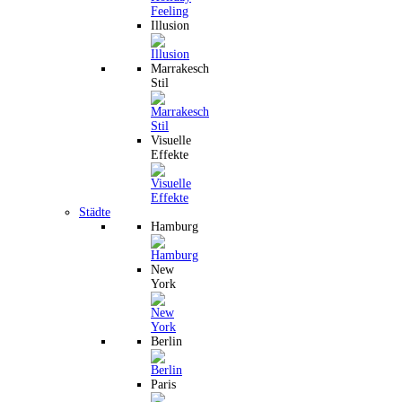
Illusion
Marrakesch
Stil
Visuelle
Effekte
Städte
Hamburg
New
York
Berlin
Paris