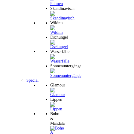
Skandinavisch
Wildnis
Dschungel
Wasserfälle
Sonnenuntergänge
Special
Glamour
Lippen
Boho
&
Mandala