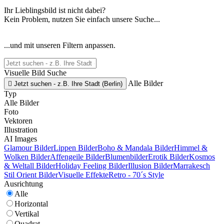
Ihr Lieblingsbild ist nicht dabei?
Kein Problem, nutzen Sie einfach unsere Suche...
...und mit unseren Filtern anpassen.
Visuelle Bild Suche
Alle Bilder

Jetzt suchen - z.B. Ihre Stadt (Berlin)
Typ
Alle Bilder
Foto
Vektoren
Illustration
AI Images
Glamour Bilder
Lippen Bilder
Boho & Mandala Bilder
Himmel &
Wolken Bilder
Affengeile Bilder
Blumenbilder
Erotik Bilder
Kosmos
& Weltall Bilder
Holiday Feeling Bilder
Illusion Bilder
Marrakesch
Stil Orient Bilder
Visuelle Effekte
Retro - 70´s Style
Ausrichtung
Alle
Horizontal
Vertikal
Quadrat