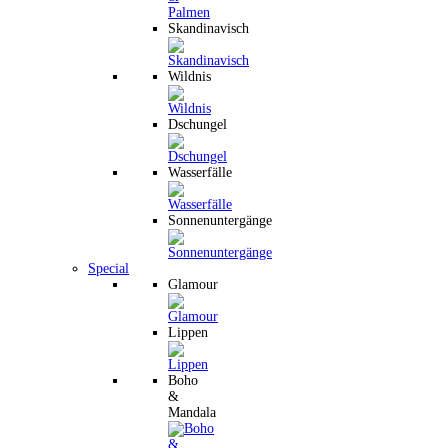
Skandinavisch
Wildnis
Dschungel
Wasserfälle
Sonnenuntergänge
Special
Glamour
Lippen
Boho
&
Mandala