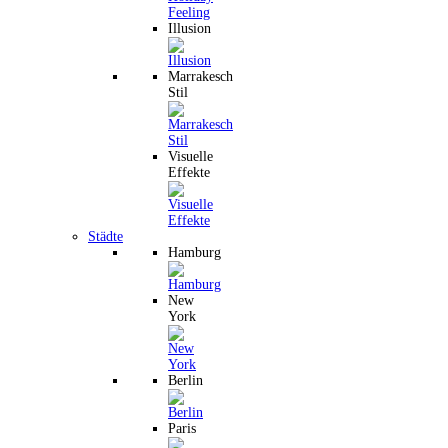
Illusion
Marrakesch
Stil
Visuelle
Effekte
Städte
Hamburg
New
York
Berlin
Paris