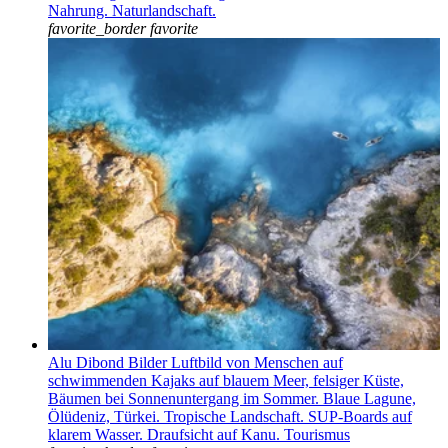
Nahrung. Naturlandschaft.
favorite_border
favorite
Alu Dibond Bilder Luftbild von Menschen auf
schwimmenden Kajaks auf blauem Meer, felsiger Küste,
Bäumen bei Sonnenuntergang im Sommer. Blaue Lagune,
Ölüdeniz, Türkei. Tropische Landschaft. SUP-Boards auf
klarem Wasser. Draufsicht auf Kanu. Tourismus