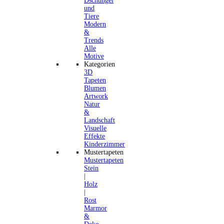
Dschungel
und
Tiere
Modern
&
Trends
Alle
Motive
Kategorien
3D
Tapeten
Blumen
Artwork
Natur
&
Landschaft
Visuelle
Effekte
Kinderzimmer
Mustertapeten
Mustertapeten
Stein
|
Holz
|
Rost
Marmor
&