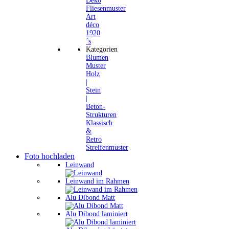
Deko
Fliesenmuster
Art
déco
1920
´s
Kategorien
Blumen
Muster
Holz
|
Stein
|
Beton-
Strukturen
Klassisch
&
Retro
Streifenmuster
Foto hochladen
Leinwand
Leinwand im Rahmen
Alu Dibond Matt
Alu Dibond laminiert