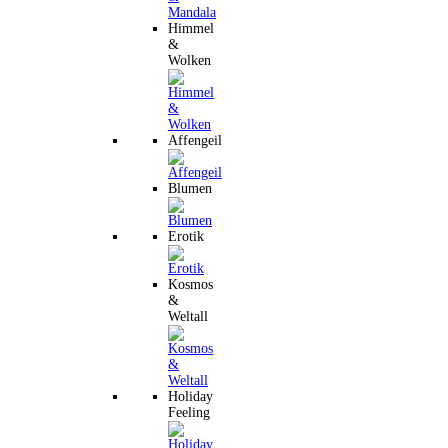
Himmel
&
Wolken
Affengeil
Blumen
Erotik
Kosmos
&
Weltall
Holiday
Feeling