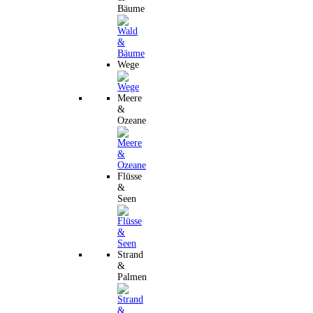
Bäume
Wege
Meere
&
Ozeane
Flüsse
&
Seen
Strand
&
Palmen