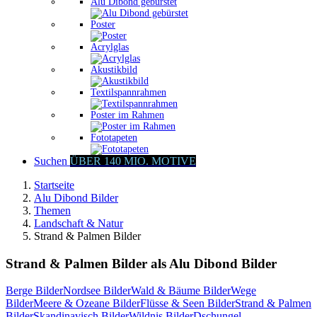
Alu Dibond gebürstet
Poster
Acrylglas
Akustikbild
Textilspannrahmen
Poster im Rahmen
Fototapeten
Suchen
ÜBER 140 MIO. MOTIVE
Startseite
Alu Dibond Bilder
Themen
Landschaft & Natur
Strand & Palmen Bilder
Strand & Palmen Bilder als Alu Dibond Bilder
Berge Bilder
Nordsee Bilder
Wald & Bäume Bilder
Wege
Bilder
Meere & Ozeane Bilder
Flüsse & Seen Bilder
Strand & Palmen
Bilder
Skandinavisch Bilder
Wildnis Bilder
Dschungel