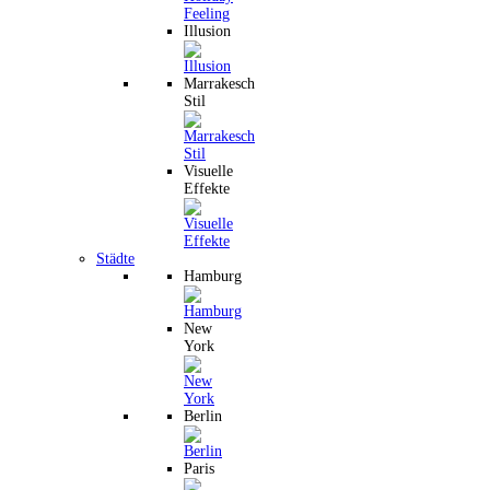
Illusion
Marrakesch
Stil
Visuelle
Effekte
Städte
Hamburg
New
York
Berlin
Paris