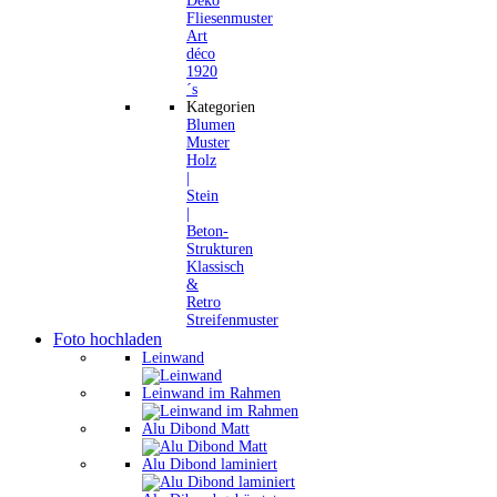
Deko
Fliesenmuster
Art
déco
1920
´s
Kategorien
Blumen
Muster
Holz
|
Stein
|
Beton-
Strukturen
Klassisch
&
Retro
Streifenmuster
Foto hochladen
Leinwand
Leinwand im Rahmen
Alu Dibond Matt
Alu Dibond laminiert