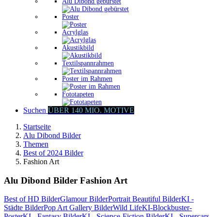
Alu Dibond gebürstet
Poster
Acrylglas
Akustikbild
Textilspannrahmen
Poster im Rahmen
Fototapeten
Suchen
ÜBER 140 MIO. MOTIVE
Startseite
Alu Dibond Bilder
Themen
Best of 2024 Bilder
Fashion Art
Alu Dibond Bilder Fashion Art
Best of HD Bilder
Glamour Bilder
Portrait Beautiful Bilder
KI -
Städte Bilder
Pop Art Gallery Bilder
Wild Life
KI-Blockbuster-
Poster
KI - Fantasy Bilder
KI - Science-Fiction Bilder
KI - Supercars