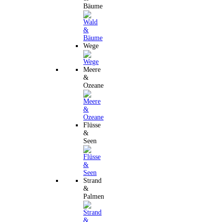
Bäume
Wege
Meere
&
Ozeane
Flüsse
&
Seen
Strand
&
Palmen