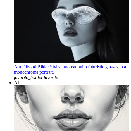
Alu Dibond Bilder Stylish woman with futuristic glasses in a
monochrome portrait.
favorite_border
favorite
AI