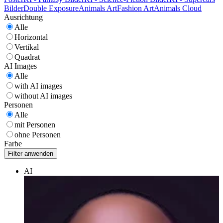
Bilder
Double Exposure
Animals Art
Fashion Art
Animals Cloud
Ausrichtung
Alle
Horizontal
Vertikal
Quadrat
AI Images
Alle
with AI images
without AI images
Personen
Alle
mit Personen
ohne Personen
Farbe
AI