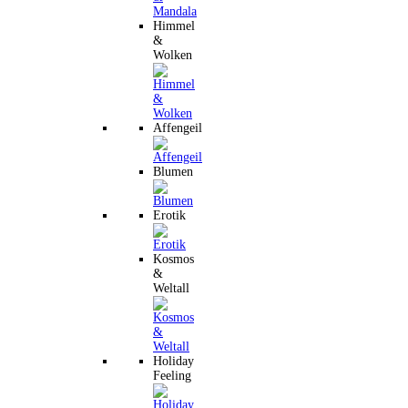
Himmel
&
Wolken
Affengeil
Blumen
Erotik
Kosmos
&
Weltall
Holiday
Feeling