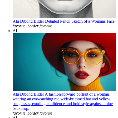
Alu Dibond Bilder Detailed Pencil Sketch of a Womans Face.
favorite_border
favorite
AI
Alu Dibond Bilder A fashion-forward portrait of a woman
wearing an eye-catching red wide-brimmed hat and yellow
sunglasses, exuding confidence and bold style against a blue
backdrop.
favorite_border
favorite
AI