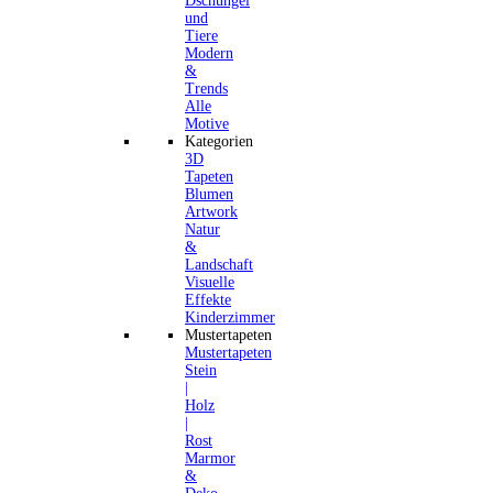
Dschungel
und
Tiere
Modern
&
Trends
Alle
Motive
Kategorien
3D
Tapeten
Blumen
Artwork
Natur
&
Landschaft
Visuelle
Effekte
Kinderzimmer
Mustertapeten
Mustertapeten
Stein
|
Holz
|
Rost
Marmor
&