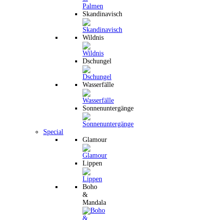
Skandinavisch
Wildnis
Dschungel
Wasserfälle
Sonnenuntergänge
Special
Glamour
Lippen
Boho
&
Mandala