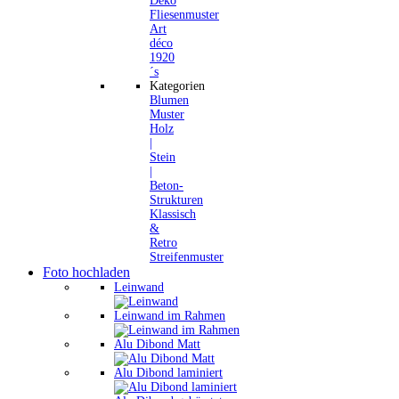
Deko
Fliesenmuster
Art
déco
1920
´s
Kategorien
Blumen
Muster
Holz
|
Stein
|
Beton-
Strukturen
Klassisch
&
Retro
Streifenmuster
Foto hochladen
Leinwand
Leinwand im Rahmen
Alu Dibond Matt
Alu Dibond laminiert