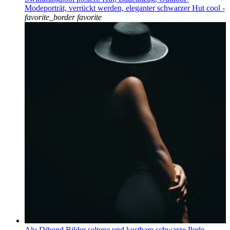
Modeporträt, verrückt werden, eleganter schwarzer Hut cool -
favorite_border
favorite
Alu Dibond Bilder seltene und kostbare schwarze Perle