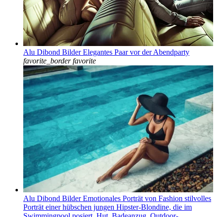
Alu Dibond Bilder Elegantes Paar vor der Abendparty
favorite_border
favorite
Alu Dibond Bilder Emotionales Porträt von Fashion stilvolles
Porträt einer hübschen jungen Hipster-Blondine, die im
Swimmingpool posiert. Hut, Badeanzug, Outdoor-