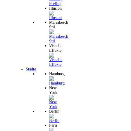
Illusion
Marrakesch
Stil
Visuelle
Effekte
Städte
Hamburg
New
York
Berlin
Paris