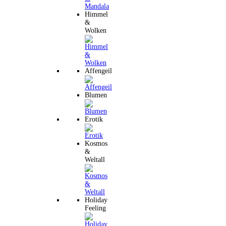
Himmel
&
Wolken
Affengeil
Blumen
Erotik
Kosmos
&
Weltall
Holiday
Feeling