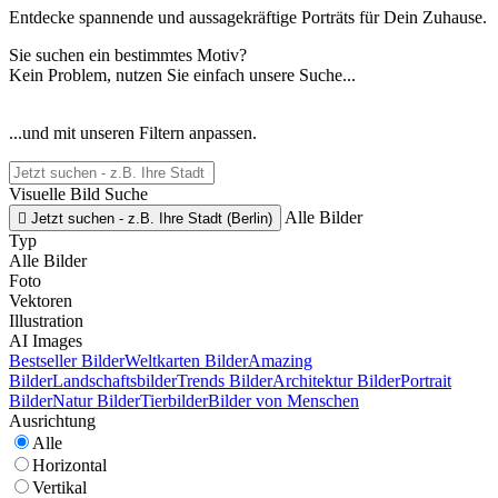
Entdecke spannende und aussagekräftige Porträts für Dein Zuhause.
Sie suchen ein bestimmtes Motiv?
Kein Problem, nutzen Sie einfach unsere Suche...
...und mit unseren Filtern anpassen.
Visuelle Bild Suche
Alle Bilder

Jetzt suchen - z.B. Ihre Stadt (Berlin)
Typ
Alle Bilder
Foto
Vektoren
Illustration
AI Images
Bestseller Bilder
Weltkarten Bilder
Amazing
Bilder
Landschaftsbilder
Trends Bilder
Architektur Bilder
Portrait
Bilder
Natur Bilder
Tierbilder
Bilder von Menschen
Ausrichtung
Alle
Horizontal
Vertikal