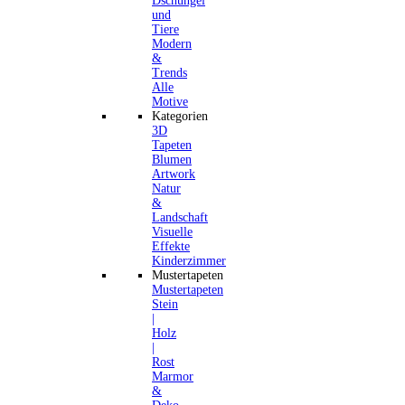
Dschungel
und
Tiere
Modern
&
Trends
Alle
Motive
Kategorien
3D
Tapeten
Blumen
Artwork
Natur
&
Landschaft
Visuelle
Effekte
Kinderzimmer
Mustertapeten
Mustertapeten
Stein
|
Holz
|
Rost
Marmor
&