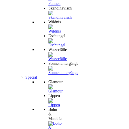
Skandinavisch
Wildnis
Dschungel
Wasserfälle
Sonnenuntergänge
Special
Glamour
Lippen
Boho
&
Mandala