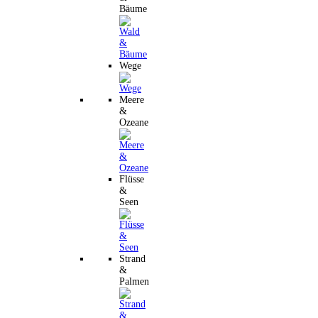
Bäume
Wege
Meere
&
Ozeane
Flüsse
&
Seen
Strand
&
Palmen