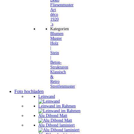
Deko
Fliesenmuster
Art
déco
1920
´s
Kategorien
Blumen
Muster
Holz
|
Stein
|
Beton-
Strukturen
Klassisch
&
Retro
Streifenmuster
Foto hochladen
Leinwand
Leinwand im Rahmen
Alu Dibond Matt
Alu Dibond laminiert