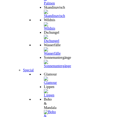
Skandinavisch
Wildnis
Dschungel
Wasserfälle
Sonnenuntergänge
Special
Glamour
Lippen
Boho
&
Mandala