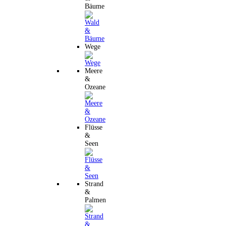
Bäume
Wege
Meere
&
Ozeane
Flüsse
&
Seen
Strand
&
Palmen