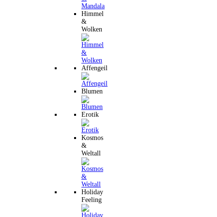
Himmel
&
Wolken
Affengeil
Blumen
Erotik
Kosmos
&
Weltall
Holiday
Feeling