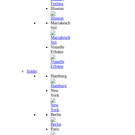
Illusion
Marrakesch
Stil
Visuelle
Effekte
Städte
Hamburg
New
York
Berlin
Paris