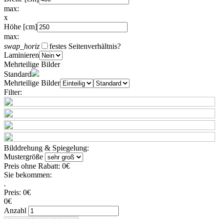
max:
x
Höhe [cm]
max:
swap_horiz
festes Seitenverhältnis
?
Laminieren
Mehrteilige Bilder
Standard
Mehrteilige Bilder
Filter:
Bilddrehung & Spiegelung:
Mustergröße
Preis ohne Rabatt:
0€
Sie bekommen:
.
Preis:
0€
0€
Anzahl