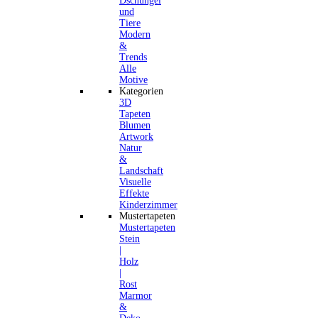
Dschungel
und
Tiere
Modern
&
Trends
Alle
Motive
Kategorien
3D
Tapeten
Blumen
Artwork
Natur
&
Landschaft
Visuelle
Effekte
Kinderzimmer
Mustertapeten
Mustertapeten
Stein
|
Holz
|
Rost
Marmor
&