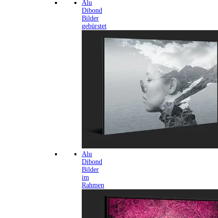
Alu
Dibond
Bilder
gebürstet
Alu
Dibond
Bilder
im
Rahmen