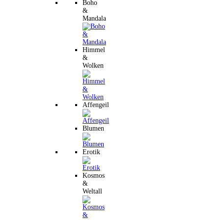
Boho
&
Mandala
Himmel
&
Wolken
Affengeil
Blumen
Erotik
Kosmos
&
Weltall