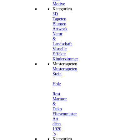
Motive
Kategorien
3D
Tapeten
Blumen
Artwork
Natur
&
Landschaft
Visuelle
Effekte
Kinderzimmer
Mustertapeten
Mustertapeten
Stein
|
Holz
|
Rost
Marmor
&
Deko
Fliesenmuster
Art
déco
1920
´s
Kategorien