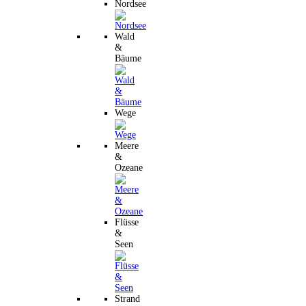
Nordsee
Wald
&
Bäume
Wege
Meere
&
Ozeane
Flüsse
&
Seen
Strand