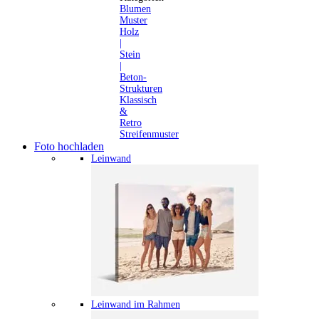
Blumen
Muster
Holz
|
Stein
|
Beton-
Strukturen
Klassisch
&
Retro
Streifenmuster
Foto hochladen
Leinwand
Leinwand im Rahmen