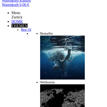
Warenkorb
Kaufen
Warenkorb
0,00 €
Menu
Zurück
HOME
THEMEN
Best Of
Bestseller
Weltkarten