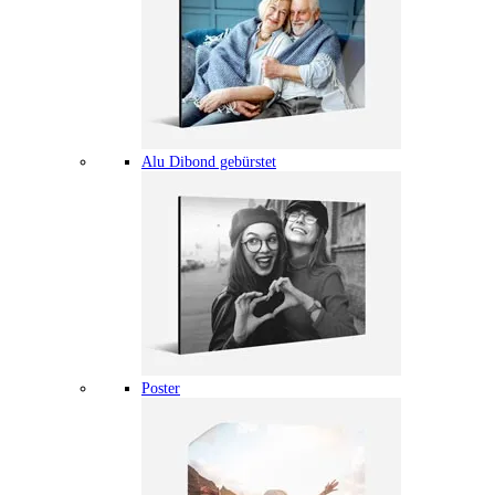
Alu Dibond gebürstet
Poster