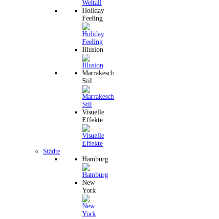
Holiday
Feeling
Illusion
Marrakesch
Stil
Visuelle
Effekte
Städte
Hamburg
New
York