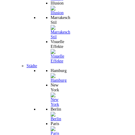
Illusion
Marrakesch
Stil
Visuelle
Effekte
Städte
Hamburg
New
York
Berlin
Paris