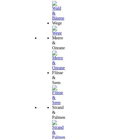
Wege
Meere
&
Ozeane
Flüsse
&
Seen
Strand
&
Palmen