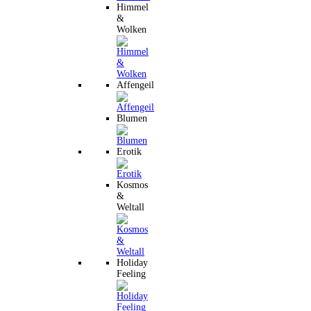
Himmel
&
Wolken
Affengeil
Blumen
Erotik
Kosmos
&
Weltall
Holiday
Feeling