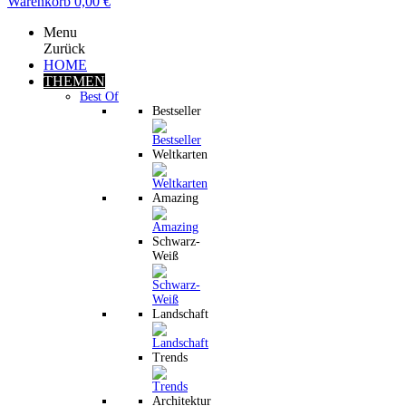
Warenkorb
0,00 €
Menu
Zurück
HOME
THEMEN
Best Of
Bestseller
Weltkarten
Amazing
Schwarz-
Weiß
Landschaft
Trends
Architektur