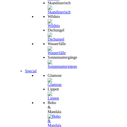
Skandinavisch
Wildnis
Dschungel
Wasserfälle
Sonnenuntergänge
Special
Glamour
Lippen
Boho
&
Mandala