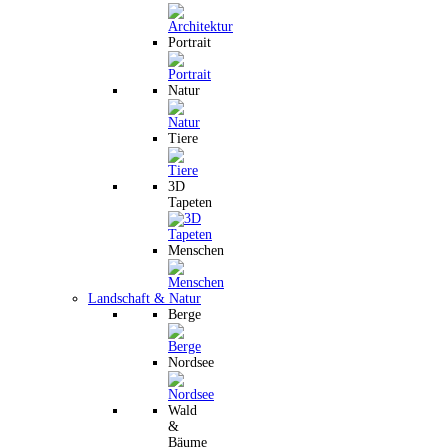
Portrait
Natur
Tiere
3D
Tapeten
Menschen
Landschaft & Natur
Berge
Nordsee
Wald
&
Bäume