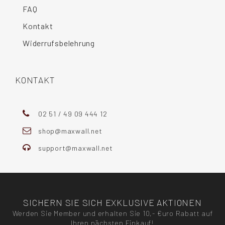
FAQ
Kontakt
Widerrufsbelehrung
KONTAKT
02 51 / 49 09 444 12
shop@maxwall.net
support@maxwall.net
SICHERN SIE SICH EXKLUSIVE AKTIONEN
Werden Sie Member und erhalten Sie 10,- €uro Rabatt auf
Ihren nächsten Einkauf!