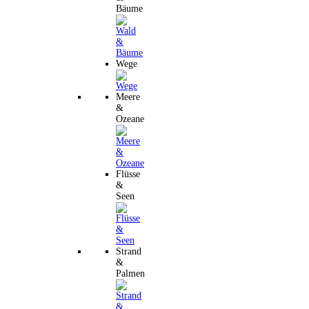
Bäume
Wege
Meere
&
Ozeane
Flüsse
&
Seen
Strand
&
Palmen