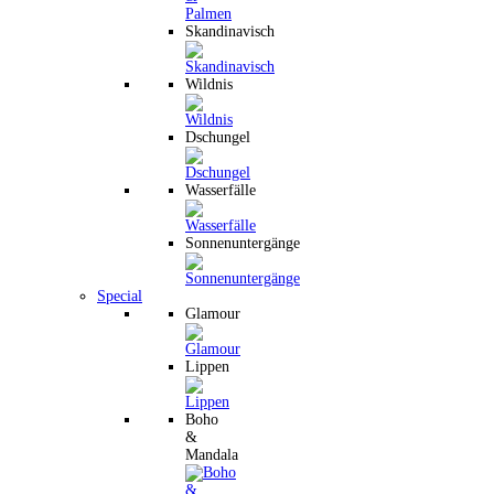
Skandinavisch
Wildnis
Dschungel
Wasserfälle
Sonnenuntergänge
Special
Glamour
Lippen
Boho
&
Mandala