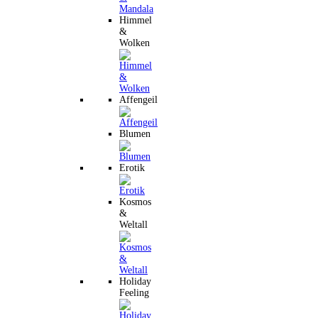
Himmel
&
Wolken
Affengeil
Blumen
Erotik
Kosmos
&
Weltall
Holiday
Feeling