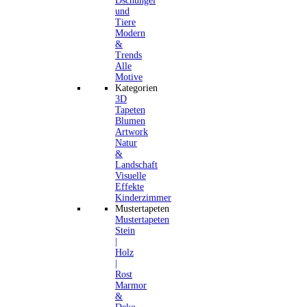
Dschungel
und
Tiere
Modern
&
Trends
Alle
Motive
Kategorien
3D
Tapeten
Blumen
Artwork
Natur
&
Landschaft
Visuelle
Effekte
Kinderzimmer
Mustertapeten
Mustertapeten
Stein
|
Holz
|
Rost
Marmor
&