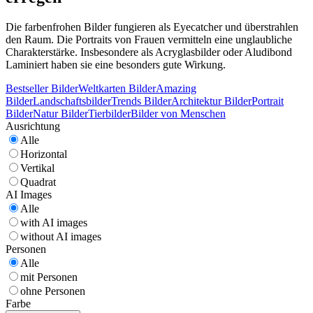
Die farbenfrohen Bilder fungieren als Eyecatcher und überstrahlen
den Raum. Die Portraits von Frauen vermitteln eine unglaubliche
Charakterstärke. Insbesondere als Acryglasbilder oder Aludibond
Laminiert haben sie eine besonders gute Wirkung.
Bestseller Bilder
Weltkarten Bilder
Amazing
Bilder
Landschaftsbilder
Trends Bilder
Architektur Bilder
Portrait
Bilder
Natur Bilder
Tierbilder
Bilder von Menschen
Ausrichtung
Alle
Horizontal
Vertikal
Quadrat
AI Images
Alle
with AI images
without AI images
Personen
Alle
mit Personen
ohne Personen
Farbe