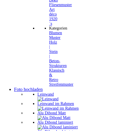
Deko
Fliesenmuster
Art
déco
1920
´s
Kategorien
Blumen
Muster
Holz
|
Stein
|
Beton-
Strukturen
Klassisch
&
Retro
Streifenmuster
Foto hochladen
Leinwand
Leinwand im Rahmen
Alu Dibond Matt
Alu Dibond laminiert