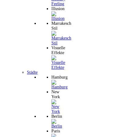
Illusion
Marrakesch
Stil
Visuelle
Effekte
Städte
Hamburg
New
York
Berlin
Paris