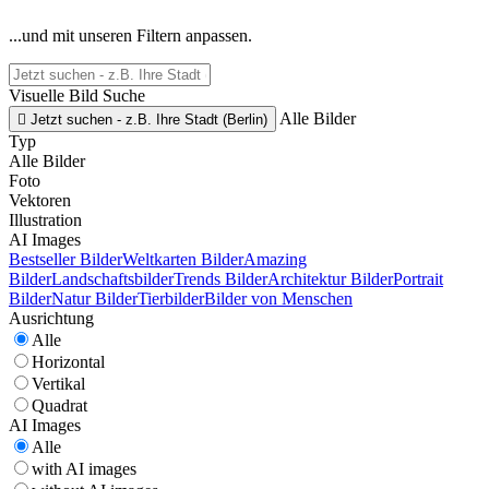
...und mit unseren Filtern anpassen.
Visuelle Bild Suche
Alle Bilder

Jetzt suchen - z.B. Ihre Stadt (Berlin)
Typ
Alle Bilder
Foto
Vektoren
Illustration
AI Images
Bestseller Bilder
Weltkarten Bilder
Amazing
Bilder
Landschaftsbilder
Trends Bilder
Architektur Bilder
Portrait
Bilder
Natur Bilder
Tierbilder
Bilder von Menschen
Ausrichtung
Alle
Horizontal
Vertikal
Quadrat
AI Images
Alle
with AI images