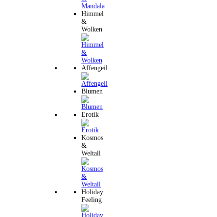
Himmel
&
Wolken
Affengeil
Blumen
Erotik
Kosmos
&
Weltall
Holiday
Feeling