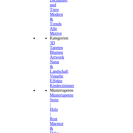
Dschungel
und
Tiere
Modern
&
Trends
Alle
Motive
Kategorien
3D
Tapeten
Blumen
Artwork
Natur
&
Landschaft
Visuelle
Effekte
Kinderzimmer
Mustertapeten
Mustertapeten
Stein
|
Holz
|
Rost
Marmor
&