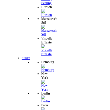
Illusion
Marrakesch
Stil
Visuelle
Effekte
Städte
Hamburg
New
York
Berlin
Paris