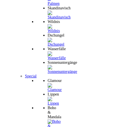
Skandinavisch
Wildnis
Dschungel
Wasserfälle
Sonnenuntergänge
Special
Glamour
Lippen
Boho
&
Mandala