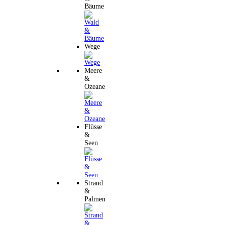
Bäume
Wege
Meere
&
Ozeane
Flüsse
&
Seen
Strand
&
Palmen