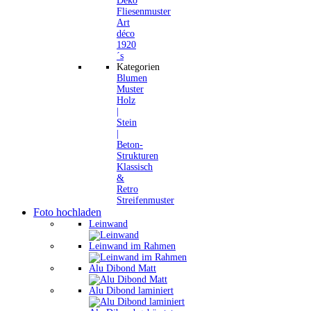
Deko
Fliesenmuster
Art
déco
1920
´s
Kategorien
Blumen
Muster
Holz
|
Stein
|
Beton-
Strukturen
Klassisch
&
Retro
Streifenmuster
Foto hochladen
Leinwand
Leinwand im Rahmen
Alu Dibond Matt
Alu Dibond laminiert