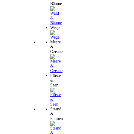
Bäume
Wege
Meere
&
Ozeane
Flüsse
&
Seen
Strand
&
Palmen