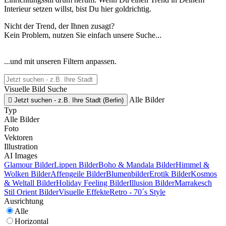
Interieur setzen willst, bist Du hier goldrichtig.
Nicht der Trend, der Ihnen zusagt?
Kein Problem, nutzen Sie einfach unsere Suche...
...und mit unseren Filtern anpassen.
Visuelle Bild Suche
Alle Bilder

Jetzt suchen - z.B. Ihre Stadt (Berlin)
Typ
Alle Bilder
Foto
Vektoren
Illustration
AI Images
Glamour Bilder
Lippen Bilder
Boho & Mandala Bilder
Himmel &
Wolken Bilder
Affengeile Bilder
Blumenbilder
Erotik Bilder
Kosmos
& Weltall Bilder
Holiday Feeling Bilder
Illusion Bilder
Marrakesch
Stil Orient Bilder
Visuelle Effekte
Retro - 70´s Style
Ausrichtung
Alle
Horizontal