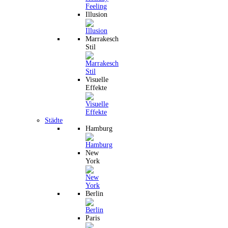
Illusion
Marrakesch
Stil
Visuelle
Effekte
Städte
Hamburg
New
York
Berlin
Paris