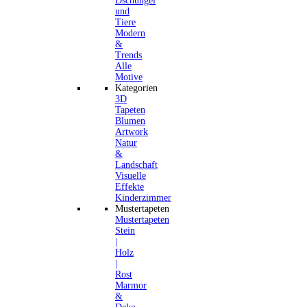
Dschungel
und
Tiere
Modern
&
Trends
Alle
Motive
Kategorien
3D
Tapeten
Blumen
Artwork
Natur
&
Landschaft
Visuelle
Effekte
Kinderzimmer
Mustertapeten
Mustertapeten
Stein
|
Holz
|
Rost
Marmor
&