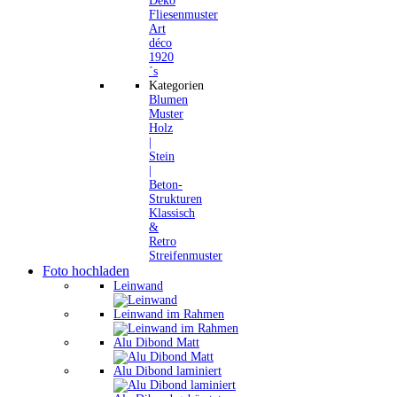
Deko
Fliesenmuster
Art
déco
1920
´s
Kategorien
Blumen
Muster
Holz
|
Stein
|
Beton-
Strukturen
Klassisch
&
Retro
Streifenmuster
Foto hochladen
Leinwand
Leinwand im Rahmen
Alu Dibond Matt
Alu Dibond laminiert