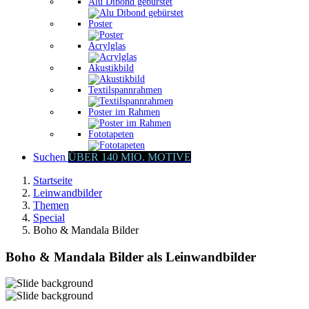
Alu Dibond gebürstet
Poster
Acrylglas
Akustikbild
Textilspannrahmen
Poster im Rahmen
Fototapeten
Suchen
ÜBER 140 MIO. MOTIVE
Startseite
Leinwandbilder
Themen
Special
Boho & Mandala Bilder
Boho & Mandala Bilder als Leinwandbilder