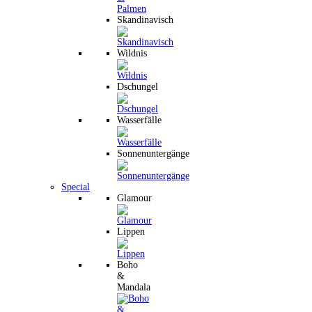
Skandinavisch
Wildnis
Dschungel
Wasserfälle
Sonnenuntergänge
Special
Glamour
Lippen
Boho
&
Mandala