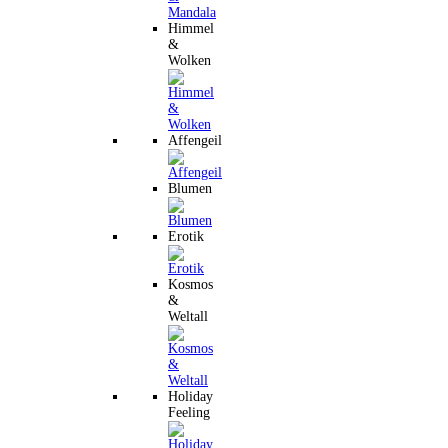
Himmel
&
Wolken
Affengeil
Blumen
Erotik
Kosmos
&
Weltall
Holiday
Feeling