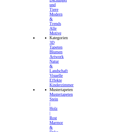
Dschungel
und
Tiere
Modern
&
Trends
Alle
Motive
Kategorien
3D
Tapeten
Blumen
Artwork
Natur
&
Landschaft
Visuelle
Effekte
Kinderzimmer
Mustertapeten
Mustertapeten
Stein
|
Holz
|
Rost
Marmor
&