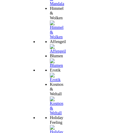
Himmel
&
Wolken
Affengeil
Blumen
Erotik
Kosmos
&
Weltall
Holiday
Feeling