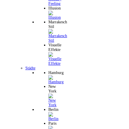
Illusion
Marrakesch
Stil
Visuelle
Effekte
Städte
Hamburg
New
York
Berlin
Paris