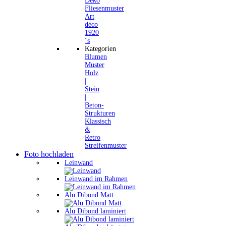
Deko
Fliesenmuster
Art
déco
1920
´s
Kategorien
Blumen
Muster
Holz
|
Stein
|
Beton-
Strukturen
Klassisch
&
Retro
Streifenmuster
Foto hochladen
Leinwand
Leinwand im Rahmen
Alu Dibond Matt
Alu Dibond laminiert