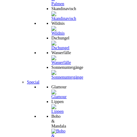
Skandinavisch
Wildnis
Dschungel
Wasserfälle
Sonnenuntergänge
Special
Glamour
Lippen
Boho
&
Mandala