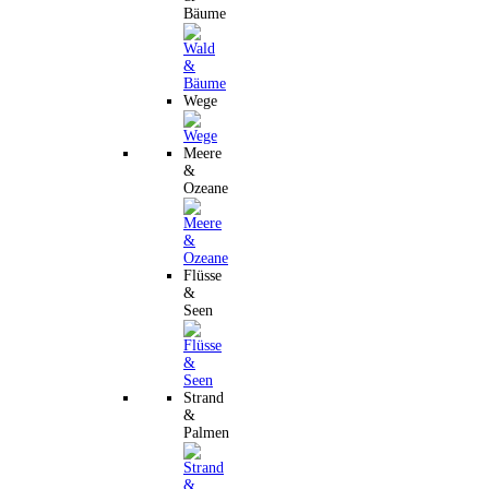
Bäume
Wege
Meere
&
Ozeane
Flüsse
&
Seen
Strand
&
Palmen