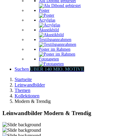
Alu Dibond gebürstet
Poster
Acrylglas
Akustikbild
Textilspannrahmen
Poster im Rahmen
Fototapeten
Suchen
ÜBER 140 MIO. MOTIVE
Startseite
Leinwandbilder
Themen
Kollektionen
Modern & Trendig
Leinwandbilder Modern & Trendig