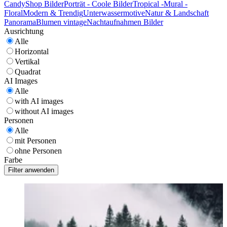
CandyShop Bilder
Porträt - Coole Bilder
Tropical -Mural -
Floral
Modern & Trendig
Unterwassermotive
Natur & Landschaft
Panorama
Blumen vintage
Nachtaufnahmen Bilder
Ausrichtung
Alle
Horizontal
Vertikal
Quadrat
AI Images
Alle
with AI images
without AI images
Personen
Alle
mit Personen
ohne Personen
Farbe