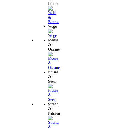
Bäume
Wege
Meere
&
Ozeane
Flüsse
&
Seen
Strand
&
Palmen