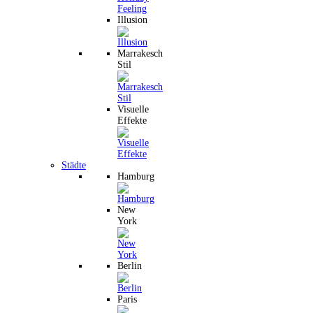
Illusion
Marrakesch
Stil
Visuelle
Effekte
Städte
Hamburg
New
York
Berlin
Paris