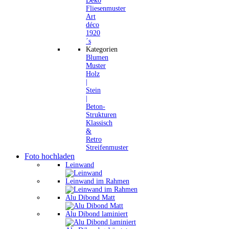
Deko
Fliesenmuster
Art
déco
1920
´s
Kategorien
Blumen
Muster
Holz
|
Stein
|
Beton-
Strukturen
Klassisch
&
Retro
Streifenmuster
Foto hochladen
Leinwand
Leinwand im Rahmen
Alu Dibond Matt
Alu Dibond laminiert