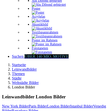
Alu Dibond gebürstet
Poster
Acrylglas
Akustikbild
Textilspannrahmen
Poster im Rahmen
Fototapeten
Suchen
ÜBER 140 MIO. MOTIVE
Startseite
Leinwandbilder
Themen
Städte
Weltstädte Bilder
London Bilder
Leinwandbilder London Bilder
New York Bilder
Paris Bilder
London Bilder
Istanbul Bilder
Venedig
Bilder
Barcelona Bilder