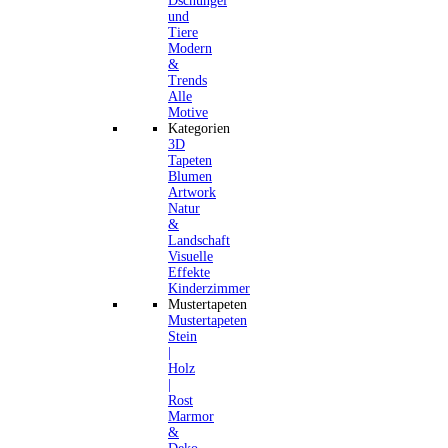
Dschungel
und
Tiere
Modern
&
Trends
Alle
Motive
Kategorien
3D
Tapeten
Blumen
Artwork
Natur
&
Landschaft
Visuelle
Effekte
Kinderzimmer
Mustertapeten
Mustertapeten
Stein
|
Holz
|
Rost
Marmor
&