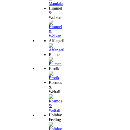
Himmel
&
Wolken
Affengeil
Blumen
Erotik
Kosmos
&
Weltall
Holiday
Feeling