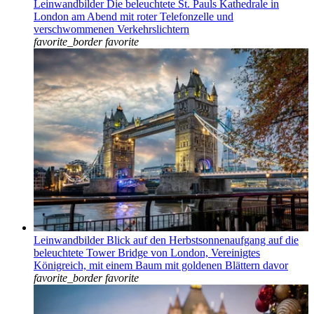
Leinwandbilder Die beleuchtete St. Pauls Kathedrale in
London am Abend mit roter Telefonzelle und
verschwommenen Verkehrslichtern
favorite_border
favorite
Leinwandbilder Blick auf den Herbstsonnenaufgang auf die
beleuchtete Tower Bridge von London, Vereinigtes
Königreich, mit einem Baum mit goldenen Blättern davor
favorite_border
favorite