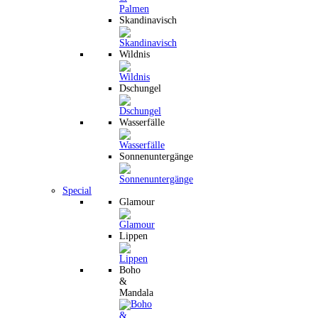
Skandinavisch
Wildnis
Dschungel
Wasserfälle
Sonnenuntergänge
Special
Glamour
Lippen
Boho
&
Mandala